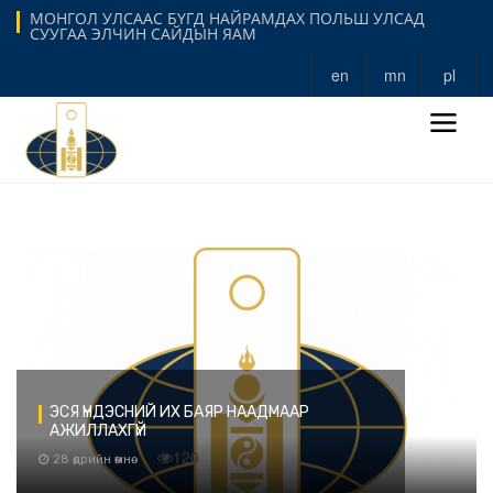
МОНГОЛ УЛСААС БҮГД НАЙРАМДАХ ПОЛЬШ УЛСАД
СУУГАА ЭЛЧИН САЙДЫН ЯАМ
en
mn
pl
ЭСЯ ҮНДЭСНИЙ ИХ БАЯР НААДМААР
АЖИЛЛАХГҮЙ
120
28 өдрийн өмнө