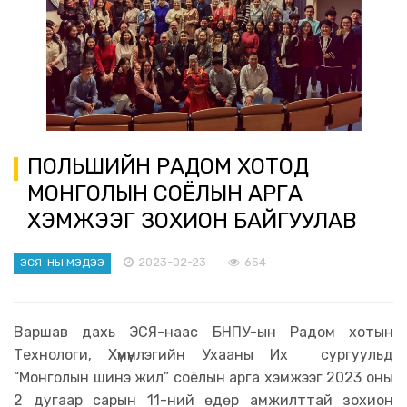
ПОЛЬШИЙН РАДОМ ХОТОД
МОНГОЛЫН СОЁЛЫН АРГА
ХЭМЖЭЭГ ЗОХИОН БАЙГУУЛАВ
2023-02-23
654
ЭСЯ-НЫ МЭДЭЭ
Варшав дахь ЭСЯ-наас БНПУ-ын Радом хотын
Технологи, Хүмүүнлэгийн Ухааны Их сургуульд
“Монголын шинэ жил” соёлын арга хэмжээг 2023 оны
2 дугаар сарын 11-ний өдөр амжилттай зохион