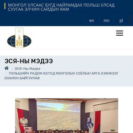
МОНГОЛ УЛСААС БҮГД НАЙРАМДАХ ПОЛЬШ УЛСАД
СУУГАА ЭЛЧИН САЙДЫН ЯАМ
en
mn
pl
ЭСЯ-НЫ МЭДЭЭ
ЭСЯ-Ны Мэдээ
ПОЛЬШИЙН РАДОМ ХОТОД МОНГОЛЫН СОЁЛЫН АРГА ХЭМЖЭЭГ
ЗОХИОН БАЙГУУЛАВ