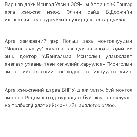
Варшав дахь Монгол Улсын ЭСЯ-ны Атташе Ж.Тэнгэр
арга хэмжээг нээж, Элчин сайд Б.Доржийн
илгээлтийг тус сургуулийн удирдлагад гардуулав.
Арга хэмжээний үеэр Польш дахь монголчуудын
“Монгол аялгуу” хамтлаг ая дуугаа өргөж, хүний их
эмч, доктор Ү.Байгалмаа Монголын уламжлалт
анагаах ухааны түүхэн хөгжлийг харуулсан “Монголын
эм тангийн хөгжлийн түүх” сэдэвт танилцуулгыг хийв.
Арга хэмжээний дараа БНПУ-д ажиллаж буй монгол
эмч нар Радом хотод суралцаж буй оюутан залууст
үнэ төлбөргүй үзлэг хийж эмчийн зөвлөгөө өглөө.