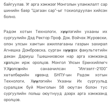
байгуулав. Уг арга хэмжээг Монголын уламжлалт сар
шинийн баяр “Цагаан сар”-ыг тохиолдуулан хийсэн
болно.
Радом хотын Технологи, хүмүүнлэгийн ухааны их
сургуулийн Дэд Ректор Проф. Док. Войчэх Журовски,
олон улсын хамтын ажиллагааны газрын захирал
Агнешка Домбровска, сурган хүмүүжүүлэх факультетийн
декан Дариуш Тшешниовски нар арга хэмжээнд
хүрэлцэн ирж оролцов. Монгол Улсын Ерөнхийлөгч
У.Хүрэлсүхийн санаачилсан “Илгээлт-2100”
хөтөлбөрийн хүрээнд БНПУ-ын Радом хотын
Технологи, Хүмүүнлэгийн Ухааны Их сургуульд
суралцаж буй Монголын 58 оюутан болон тус
сургуулийн польш оюутнууд дээрх арга хэмжээнд
оролцов.