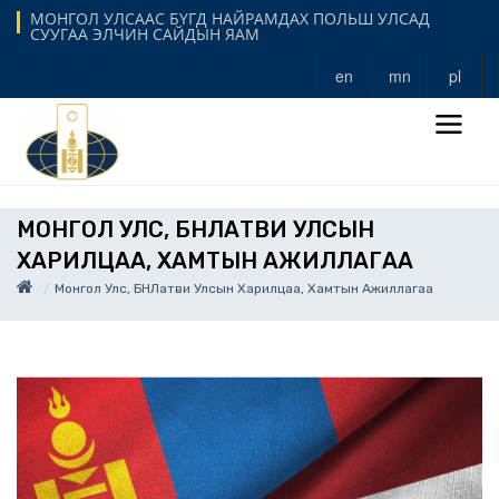
МОНГОЛ УЛСААС БҮГД НАЙРАМДАХ ПОЛЬШ УЛСАД
СУУГАА ЭЛЧИН САЙДЫН ЯАМ
en
mn
pl
МОНГОЛ УЛС, БНЛАТВИ УЛСЫН
ХАРИЛЦАА, ХАМТЫН АЖИЛЛАГАА
Монгол Улс, БНЛатви Улсын Харилцаа, Хамтын Ажиллагаа