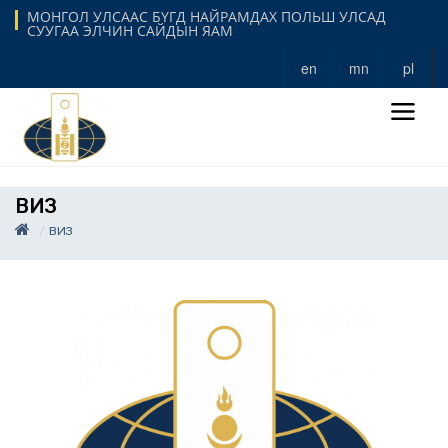
МОНГОЛ УЛСААС БҮГД НАЙРАМДАХ ПОЛЬШ УЛСАД
СУУГАА ЭЛЧИН САЙДЫН ЯАМ
en
mn
pl
ВИЗ
ВИЗ