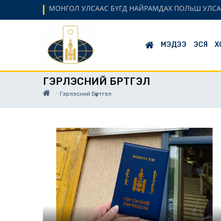
МОНГОЛ УЛСААС БҮГД НАЙРАМДАХ ПОЛЬШ УЛСА
МЭДЭЭ
ЭСЯ
Х
ГЭРЛЭСНИЙ БҮРТГЭЛ
Гэрлэсний Бүртгэл