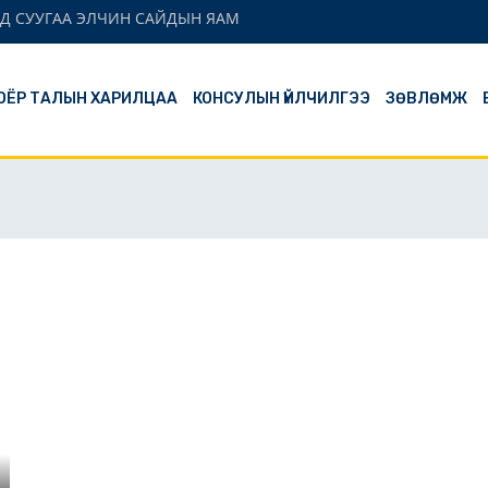
Д СУУГАА ЭЛЧИН САЙДЫН ЯАМ
ОЁР ТАЛЫН ХАРИЛЦАА
КОНСУЛЫН ҮЙЛЧИЛГЭЭ
ЗӨВЛӨМЖ