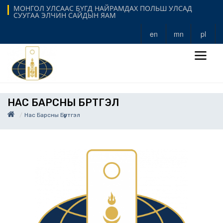
МОНГОЛ УЛСААС БҮГД НАЙРАМДАХ ПОЛЬШ УЛСАД
СУУГАА ЭЛЧИН САЙДЫН ЯАМ
en
mn
pl
НАС БАРСНЫ БҮРТГЭЛ
Нас Барсны Бүртгэл