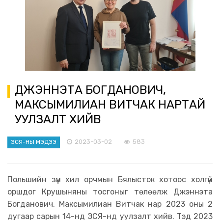
ДЖЭННЭТА БОГДАНОВИЧ,
МАКСЫМИЛИАН ВИТЧАК НАРТАЙ
УУЛЗАЛТ ХИЙВ
2023-03-02
583
ЭСЯ-НЫ МЭДЭЭ
Польшийн зүүн хил орчмын Бялысток хотоос холгүй
оршдог Крушыняны тосгоныг төлөөлж Джэннэта
Богданович, Максымилиан Витчак нар 2023 оны 2
дугаар сарын 14-нд ЭСЯ-нд уулзалт хийв. Тэд 2023