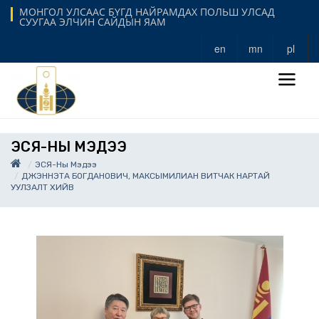
МОНГОЛ УЛСААС БҮГД НАЙРАМДАХ ПОЛЬШ УЛСАД
СУУГАА ЭЛЧИН САЙДЫН ЯАМ
en
mn
pl
ЭСЯ-НЫ МЭДЭЭ
ЭСЯ-Ны Мэдээ
ДЖЭННЭТА БОГДАНОВИЧ, МАКСЫМИЛИАН ВИТЧАК НАРТАЙ
УУЛЗАЛТ ХИЙВ