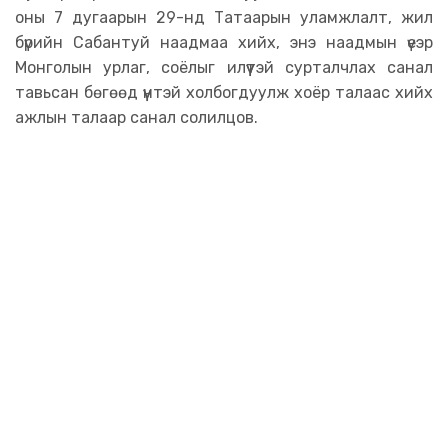
оны 7 дугаарын 29-нд Татаарын уламжлалт, жил
бүрийн Сабантуй наадмаа хийх, энэ наадмын үеэр
Монголын урлаг, соёлыг илүүтэй сурталчлах санал
тавьсан бөгөөд үүнтэй холбогдуулж хоёр талаас хийх
ажлын талаар санал солилцов.