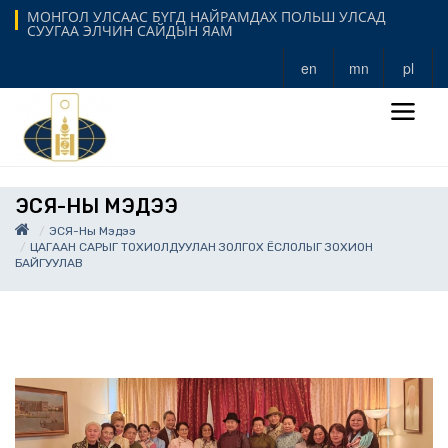
МОНГОЛ УЛСААС БҮГД НАЙРАМДАХ ПОЛЬШ УЛСАД
СУУГАА ЭЛЧИН САЙДЫН ЯАМ
en
mn
pl
ЭСЯ-НЫ МЭДЭЭ
ЭСЯ-Ны Мэдээ
ЦАГААН САРЫГ ТОХИОЛДУУЛАН ЗОЛГОХ ЁСЛОЛЫГ ЗОХИОН
БАЙГУУЛАВ