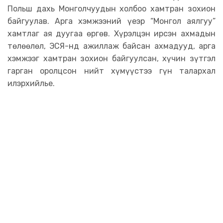
Польш дахь Монголчуудын холбоо хамтран зохион
байгуулав. Арга хэмжээний үеэр “Монгол аялгуу”
хамтлаг ая дуугаа өргөв. Хүрэлцэн ирсэн ахмадын
төлөөлөл, ЭСЯ-нд ажиллаж байсан ахмадууд, арга
хэмжээг хамтран зохион байгуулсан, хүчин зүтгэл
гарган оролцсон нийт хүмүүстээ гүн талархал
илэрхийлье.