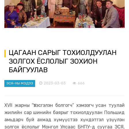
ЦАГААН САРЫГ ТОХИОЛДУУЛАН
ЗОЛГОХ ЁСЛОЛЫГ ЗОХИОН
БАЙГУУЛАВ
2023-03-03
666
ЭСЯ-НЫ МЭДЭЭ
XVII жарны “Үзэсгэлэн болгогч” хэмээгч усан туулай
жилийн сар шинийн баярыг тохиолдуулан Польшид
амьдарч буй ахмад хүмүүстээ хүндэтгэл үзүүлэн
золгох ёслолыг Монгол Улсаас БНПУ-д суугаа ЭСЯ,