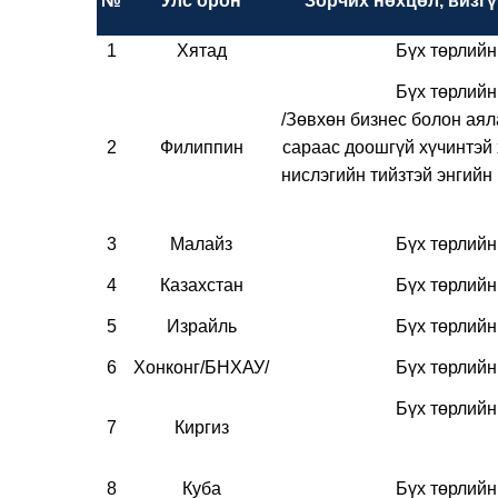
№
Улс орон
Зорчих нөхцөл, визгү
1
Хятад
Бүх төрлий
Бүх төрлий
/Зөвхөн бизнес болон аял
2
Филиппин
сараас доошгүй хүчинтэй 
нислэгийн тийзтэй энгийн
3
Малайз
Бүх төрлий
4
Казахстан
Бүх төрлий
5
Израйль
Бүх төрлий
6
Хонконг/БНХАУ/
Бүх төрлий
Бүх төрлий
7
Киргиз
8
Куба
Бүх төрлий