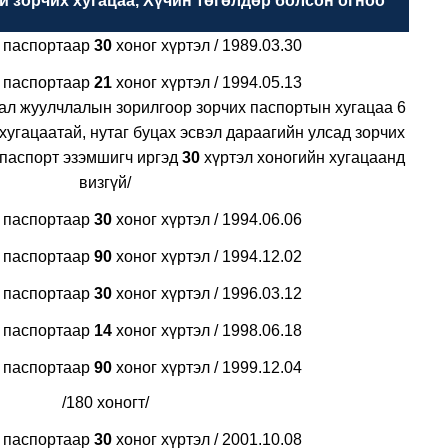
й зорчих хугацаа, Хүчин төгөлдөр болсон огноо
н паспортаар
30
хоног хүртэл / 1989.03.30
н паспортаар
21
хоног хүртэл / 1994.05.13
ал жуулчлалын зорилгоор зорчих паспортын хугацаа 6
хугацаатай, нутаг буцах эсвэл дараагийн улсад зорчих
 паспорт эзэмшигч иргэд
30
хүртэл хоногийн хугацаанд
визгүй/
н паспортаар
30
хоног хүртэл / 1994.06.06
н паспортаар
90
хоног хүртэл / 1994.12.02
н паспортаар
30
хоног хүртэл / 1996.03.12
н паспортаар
14
хоног хүртэл / 1998.06.18
н паспортаар
90
хоног хүртэл / 1999.12.04
/180 хоногт/
н паспортаар
30
хоног хүртэл / 2001.10.08