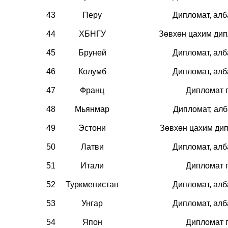
43
Перу
Дипломат, ал
44
ХБНГУ
Зөвхөн цахим ди
45
Бруней
Дипломат, ал
46
Колумб
Дипломат, ал
47
Франц
Дипломат 
48
Мьянмар
Дипломат, ал
49
Эстони
Зөвхөн цахим ди
50
Латви
Дипломат, ал
51
Итали
Дипломат 
52
Туркменистан
Дипломат, ал
53
Унгар
Дипломат, ал
54
Япон
Дипломат 