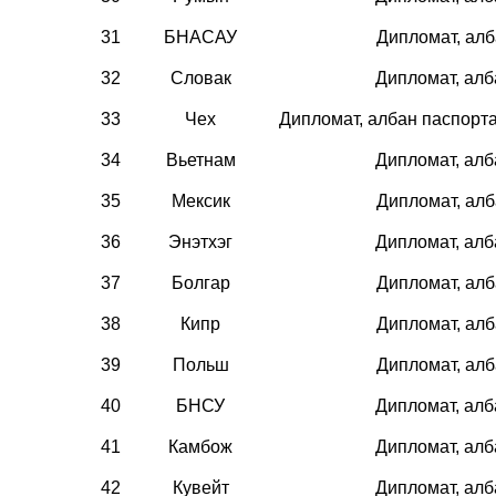
31
БНАСАУ
Дипломат, ал
32
Словак
Дипломат, ал
33
Чех
Дипломат, албан паспорт
34
Вьетнам
Дипломат, ал
35
Мексик
Дипломат, ал
36
Энэтхэг
Дипломат, ал
37
Болгар
Дипломат, ал
38
Кипр
Дипломат, ал
39
Польш
Дипломат, ал
40
БНСУ
Дипломат, ал
41
Камбож
Дипломат, ал
42
Кувейт
Дипломат, ал