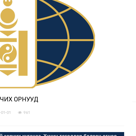
РЧИХ ОРНУУД
-01-01
961