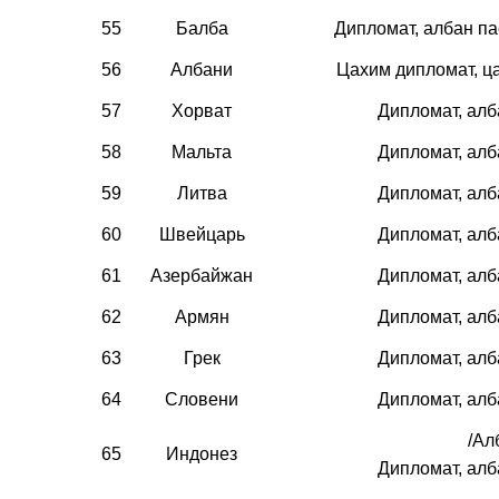
55
Балба
Дипломат, албан п
56
Албани
Цахим дипломат, ц
57
Хорват
Дипломат, ал
58
Мальта
Дипломат, ал
59
Литва
Дипломат, ал
60
Швейцарь
Дипломат, ал
61
Азербайжан
Дипломат, ал
62
Армян
Дипломат, ал
63
Грек
Дипломат, ал
64
Словени
Дипломат, ал
/Ал
65
Индонез
Дипломат, ал