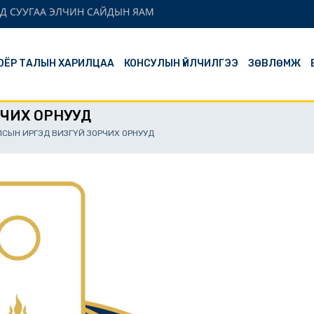
Д СУУГАА ЭЛЧИН САЙДЫН ЯАМ
ОЁР ТАЛЫН ХАРИЛЦАА
КОНСУЛЫН ҮЙЛЧИЛГЭЭ
ЗӨВЛӨМЖ
РЧИХ ОРНУУД
ЛСЫН ИРГЭД ВИЗГҮЙ ЗОРЧИХ ОРНУУД