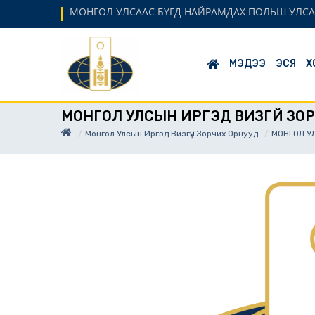
МОНГОЛ УЛСААС БҮГД НАЙРАМДАХ ПОЛЬШ УЛСА
МЭДЭЭ
ЭСЯ
Х
МОНГОЛ УЛСЫН ИРГЭД ВИЗГҮЙ ЗО
Монгол Улсын Иргэд Визгүй Зорчих Орнууд
МОНГОЛ У