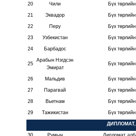
20
Чили
Бүх төрлий
21
Эквадор
Бүх төрлий
22
Перу
Бүх төрлий
23
Узбекистан
Бүх төрлий
24
Барбадос
Бүх төрлий
Арабын Нэгдсэн
25
Бүх төрлий
Эмират
26
Мальдив
Бүх төрлий
27
Парагвай
Бүх төрлий
28
Вьетнам
Бүх төрлий
29
Тажикистан
Бүх төрлий
ДИПЛОМАТ,
30
Румын
Дипломат, ал