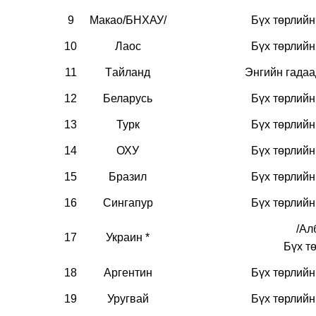
9
Макао/БНХАУ/
Бүх төрлий
10
Лаос
Бүх төрлий
11
Tайланд
Энгийн гада
12
Беларусь
Бүх төрлий
13
Турк
Бүх төрлий
14
ОХУ
Бүх төрлий
15
Бразил
Бүх төрлий
16
Сингапур
Бүх төрлий
/Ал
17
Украин *
Бүх т
18
Аргентин
Бүх төрлий
19
Уругвай
Бүх төрлий