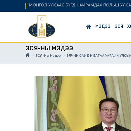
МОНГОЛ УЛСААС БҮГД НАЙРАМДАХ ПОЛЬШ УЛСА
МЭДЭЭ
ЭСЯ
Х
ЭСЯ-НЫ МЭДЭЭ
ЭСЯ-Ны Мэдээ
ЭЛЧИН САЙД Н.БАТАА УКРАИН УЛСЫН