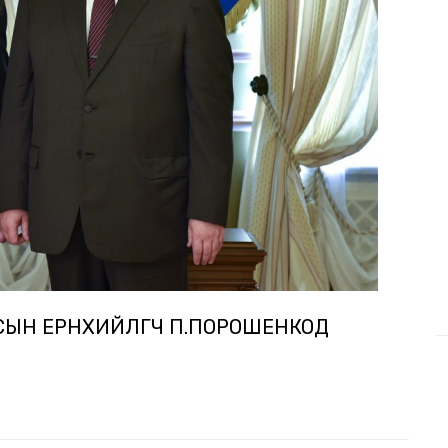
СЫН ЕРӨНХИЙЛӨГЧ П.ПОРОШЕНКОД
В