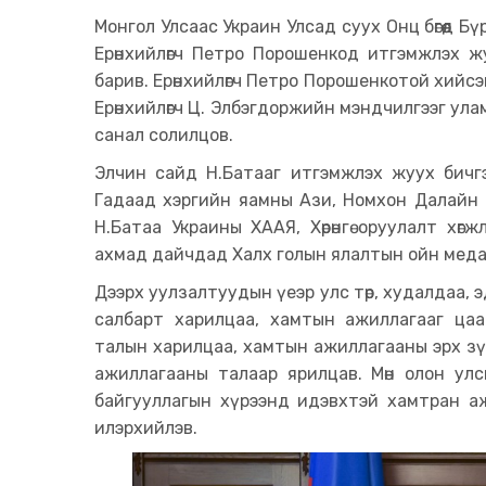
Монгол Улсаас Украин Улсад суух Онц бөгөөд 
Ерөнхийлөгч Петро Порошенкод итгэмжлэх жуу
барив. Ерөнхийлөгч Петро Порошенкотой хийс
Ерөнхийлөгч Ц. Элбэгдоржийн мэндчилгээг у
санал солилцов.
Элчин сайд Н.Батааг итгэмжлэх жуух бичгэ
Гадаад хэргийн яамны Ази, Номхон Далайн г
Н.Батаа Украины ХААЯ, Хөрөнгө оруулалт хө
ахмад дайчдад Халх голын ялалтын ойн медаль
Дээрх уулзалтуудын үеэр улс төр, худалдаа, эд
салбарт харилцаа, хамтын ажиллагааг ца
талын харилцаа, хамтын ажиллагааны эрх з
ажиллагааны талаар ярилцав. Мөн олон ул
байгууллагын хүрээнд идэвхтэй хамтран а
илэрхийлэв.