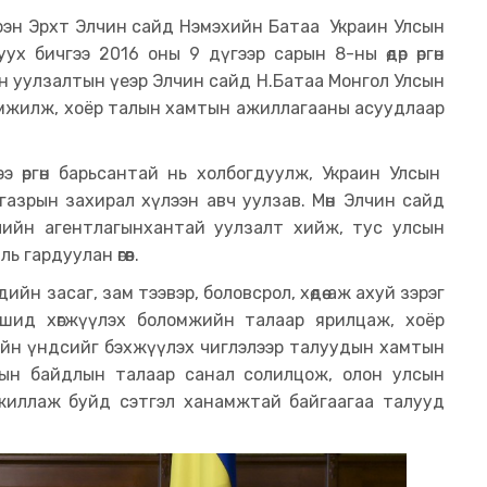
Бүрэн Эрхт Элчин сайд Нэмэхийн Батаа Украин Улсын
х бичгээ 2016 оны 9 дүгээр сарын 8-ны өдөр өргөн
эн уулзалтын үеэр Элчин сайд Н.Батаа Монгол Улсын
ламжилж, хоёр талын хамтын ажиллагааны асуудлаар
э өргөн барьсантай нь холбогдуулж, Украин Улсын
азрын захирал хүлээн авч уулзав. Мөн Элчин сайд
гжлийн агентлагынхантай уулзалт хийж, тус улсын
 гардуулан өгөв.
ийн засаг, зам тээвэр, боловсрол, хөдөө аж ахуй зэрэг
ашид хөгжүүлэх боломжийн талаар ярилцаж, хоёр
үйн үндсийг бэхжүүлэх чиглэлээр талуудын хамтын
сын байдлын талаар санал солилцож, олон улсын
жиллаж буйд сэтгэл ханамжтай байгаагаа талууд