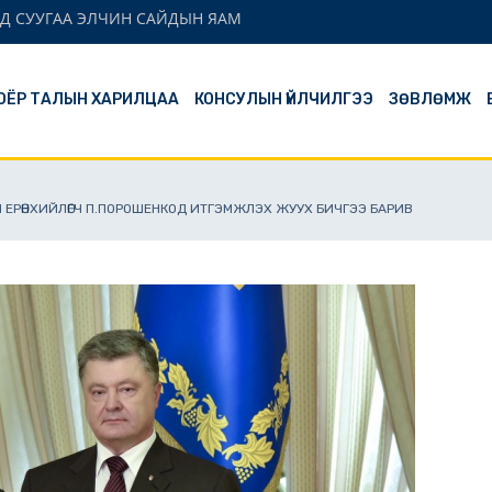
Д СУУГАА ЭЛЧИН САЙДЫН ЯАМ
ОЁР ТАЛЫН ХАРИЛЦАА
КОНСУЛЫН ҮЙЛЧИЛГЭЭ
ЗӨВЛӨМЖ
 ЕРӨНХИЙЛӨГЧ П.ПОРОШЕНКОД ИТГЭМЖЛЭХ ЖУУХ БИЧГЭЭ БАРИВ