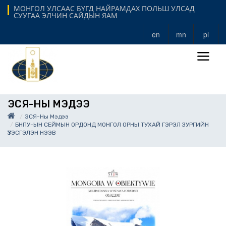
МОНГОЛ УЛСААС БҮГД НАЙРАМДАХ ПОЛЬШ УЛСАД
СУУГАА ЭЛЧИН САЙДЫН ЯАМ
en
mn
pl
ЭСЯ-НЫ МЭДЭЭ
ЭСЯ-Ны Мэдээ
БНПУ-ЫН СЕЙМЫН ОРДОНД МОНГОЛ ОРНЫ ТУХАЙ ГЭРЭЛ ЗУРГИЙН
ҮЗЭСГЭЛЭН НЭЭВ