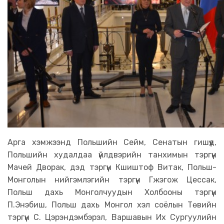
Арга хэмжээнд Польшийн Сейм, Сенатын гишүүд,
Польшийн худалдаа үйлдвэрийн танхимын тэргүүн
Мачей Дворак, дэд тэргүүн Кшиштоф Витак, Польш-
Монголын нийгэмлэгийн тэргүүн Гжэгож Цессак,
Польш дахь Монголчуудын Холбооны тэргүүн
П.Энэбиш, Польш дахь Монгол хэл соёлын Төвийн
тэргүүн С. Цэрэндэмбэрэл, Варшавын Их Сургуулийн