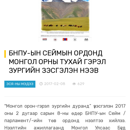
БНПУ-ЫН СЕЙМЫН ОРДОНД
МОНГОЛ ОРНЫ ТУХАЙ ГЭРЭЛ
ЗУРГИЙН ҮЗЭСГЭЛЭН НЭЭВ
2017-02-08
629
ЭСЯ-НЫ МЭДЭЭ
"Монгол орон-гэрэл зургийн дуранд” үзэсгэлэн 2017
оны 2 дугаар сарын 8-ны өдөр БНПУ-ын Сейм /
парламент/-ийн төв ордонд нээлтээ хийлээ.
Нээлтийн ажиллагаанд Монгол Улсаас Бүгд