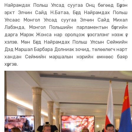
Найрамдах Польш Улсад суугаа Онц бөгөөд Бүрэн
эрхт Элчин Сайд Н.Батаа, Бүгд Найрамдах Польш
Улсаас Монгол Улсад суугаа Элчин Сайд Михал
Лабэнда, Монгол Польшийн парламентын бүлгийн
дарга Марэк Жонса нар оролцож үзэсгэлэнг нээж үг
хэлэв. Мөн Бүгд Найрамдах Польш Улсын Сеймийн
Дэд Маршал Барбара Долниак зочид, төлөөлөгч нарт
хандан Сеймийн маршалын нэрийн өмнөөс баяр
хүргэв.