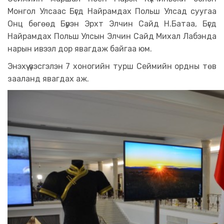
Монгол Улсаас Бүгд Найрамдах Польш Улсад суугаа
Онц бөгөөд Бүрэн Эрхт Элчин Сайд Н.Батаа, Бүгд
Найрамдах Польш Улсын Элчин Сайд Михал Лабэнда
нарын ивээл дор явагдаж байгаа юм.
Энэхүү үзэсгэлэн 7 хоногийн турш Сеймийн ордны төв
зааланд явагдах аж.