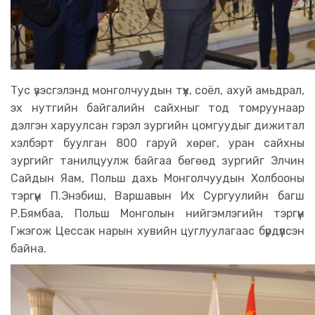
Тус үзэсгэлэнд монголчуудын түүх, соёл, ахуй амьдрал,
эх нутгийн байгалийн сайхныг тод томруунаар
дэлгэн харуулсан гэрэл зургийн цомгуудыг дижитал
хэлбэрт буулган 800 гаруй хөрөг, уран сайхны
зургийг танилцуулж байгаа бөгөөд зургийг Элчин
Сайдын Яам, Польш дахь Монголчуудын Холбооны
тэргүүн П.Энэбиш, Варшавын Их Сургуулийн багш
Р.Бямбаа, Польш Монголын нийгэмлэгийн тэргүүн
Гжэгож Цессак нарын хувийн цуглуулагаас бүрдүүлсэн
байна.