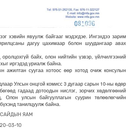
эг хэвийн явуулж байгааг мэдэгдэе. Ингэхдээ зарим
 ярилцсаны дагуу цахимаар болон шуудангаар авах
оролцохгүй байх, олон нийтийн үзвэр, үйлчилгээний
йхыг иргэдэд уриалж байна.
н ажилтан суугаа хотоос өөр хотод очиж консулын
лаар Улсын онцгой комисс 3 дугаар сарын 10-ны өдөр
бөгөөд гадаад дотоодын нислэг, зорчих хөдөлгөөний
д, Олон улсын байгууллагын суурин төлөөлөгчийн
 бүхэнд танилцуулж байна.
 САЙДЫН ЯАМ
20-03-10