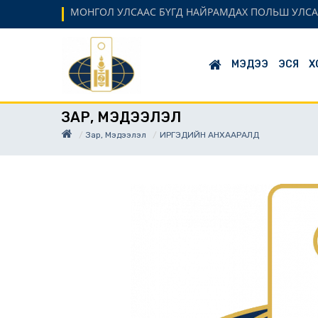
МОНГОЛ УЛСААС БҮГД НАЙРАМДАХ ПОЛЬШ УЛСА
МЭДЭЭ
ЭСЯ
Х
ЗАР, МЭДЭЭЛЭЛ
Зар, Мэдээлэл
ИРГЭДИЙН АНХААРАЛД