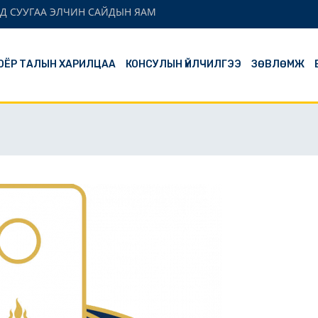
Д СУУГАА ЭЛЧИН САЙДЫН ЯАМ
ОЁР ТАЛЫН ХАРИЛЦАА
КОНСУЛЫН ҮЙЛЧИЛГЭЭ
ЗӨВЛӨМЖ