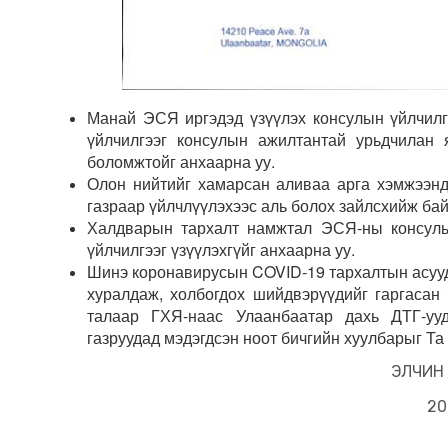
Манай ЭСЯ иргэдэд үзүүлэх консулын үйлчилгэ
үйлчилгээг консулын ажилтантай урьдчилан
боломжтойг анхаарна уу.
Олон нийтийг хамарсан аливаа арга хэмжээнд 
газраар үйлчлүүлэхээс аль болох зайлсхийж ба
Халдварын тархалт намжтал ЭСЯ-ны консулы
үйлчилгээг үзүүлэхгүйг анхаарна уу.
Шинэ коронавирусын COVID-19 тархалтын асууд
хуралдаж, холбогдох шийдвэрүүдийг гаргасан 
талаар ГХЯ-наас Улаанбаатар дахь ДТГ-уу
газруудад мэдэгдсэн ноот бичгийн хуулбарыг Та
ЭЛЧИН
20