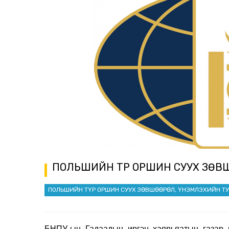
ПОЛЬШИЙН ТҮР ОРШИН СУУХ ЗӨВ
ПОЛЬШИЙН ТҮР ОРШИН СУУХ ЗӨВШӨӨРӨЛ, ҮНЭМЛЭХИЙН Т
БНПУ-ын Гадаадын иргэн хаярьяатын газар 