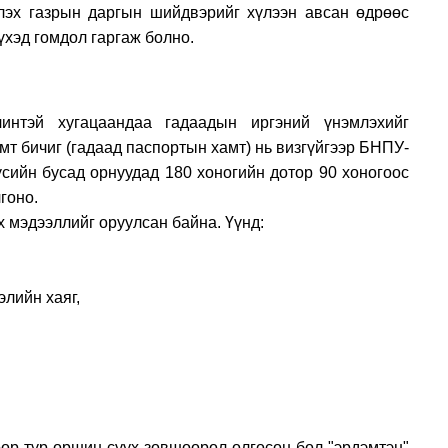
лэх газрын даргын шийдвэрийг хүлээн авсан өдрөөс
үхэд гомдол гаргаж болно.
ух үнэмлэх
нтэй хугацаандаа гадаадын иргэний үнэмлэхийг
т бичиг (гадаад паспортын хамт) нь визгүйгээр БНПУ-
сийн бусад орнуудад 180 хоногийн дотор 90 хоногоос
гоно.
 мэдээллийг оруулсан байна. Үүнд:
лийн хаяг,
р түр оршин суух зөвшөөрөл олгосон бол "эрдэмтэн"