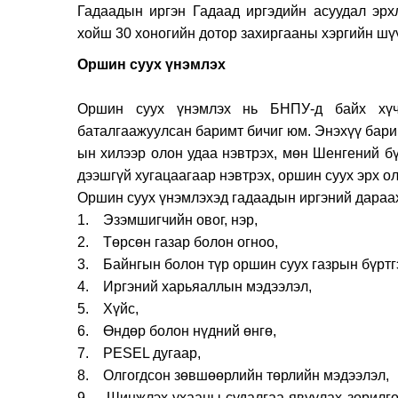
Гадаадын иргэн Гадаад иргэдийн асуудал эрх
хойш 30 хоногийн дотор захиргааны хэргийн шү
Oршин су
Оршин суух үнэмлэх нь БНПУ-д байх хүчи
баталгаажуулсан баримт бичиг юм. Энэхүү барим
ын хилээр олон удаа нэвтрэх, мөн Шенгений бү
дээшгүй хугацаагаар нэвтрэх, оршин суух эрх ол
Оршин суух үнэмлэхэд гадаадын иргэний дараах
1. Эзэмшигчийн овог, нэр,
2. Төрсөн газар болон огноо,
3. Байнгын болон түр оршин суух газрын бүртгэ
4. Иргэний харьяаллын мэдээлэл,
5. Хүйс,
6. Өндөр болон нүдний өнгө,
7. PESEL дугаар,
8. Олгогдсон зөвшөөрлийн төрлийн мэдээлэл,
9. Шинжлэх ухааны судалгаа явуулах зорилгоо