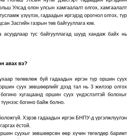
Польш Улсад олон улсын хамгаалалт олгох, хамгаалалт
тусламж үзүүлэх, гадаадын иргэдэд орогнол олгох, түр
цсан Засгийн газрын төв байгууллага юм.
 асуудлаар тус байгууллагад шууд хандаж байх нь
зөвшөөрлийг хэрхэн авах вэ?
ухаар төлөвлөж буй гадаадын иргэн түр оршин суух
оршин суух зөвшөөрлийг дээд тал нь 3 жилээр олгох
 богино хугацаанд оршин суух үндэслэлтэй болохыг
тэй хугацаа түүнээс богино байж болно.
 боложгүй. Хэрэв гадаадын иргэн БНПУ-д үргэлжлүүлэн
гаргах ёстой.
оршин суухыг зөвшөөрсөн өөр хүчин төгөлдөр баримт