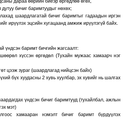
дсаны дараа өөрийн биеэр өргөдлөө өгөх,
 дутуу бичиг баримтуудыг нөхөх;
улахад шаардлагатай бичиг баримтыг гадаадын иргэн
рийг ирүүлэх эцсийн хугацаанд амжиж ирүүлэгүй байх.
н бичиг баримтууд
й үндсэн баримт бичгийн жагсаалт:
вшөөрөл хүссэн өргөдөл (Тухайн мужаас хамаарч нэг
гөт цээж зураг (шаардлагад нийцсэн байх)
үхий бүх хуудасны 2 хувь хуулбар, эх хувийг нь шалгах
аардагдах үндсэн бичиг баримтууд (тухайлбал, ажлын
 гэх мэт)
лгоос хамааран нэмэлт бичиг баримт бүрдүүлэх