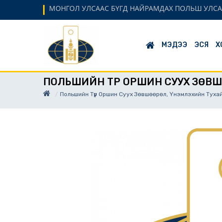
МОНГОЛ УЛСААС БҮГД НАЙРАМДАХ ПОЛЬШ УЛСА
МЭДЭЭ
ЭСЯ
Х
ПОЛЬШИЙН ТҮР ОРШИН СУУХ ЗӨВШ
Польшийн Түр Оршин Суух Зөвшөөрөл, Үнэмлэхийн Туха