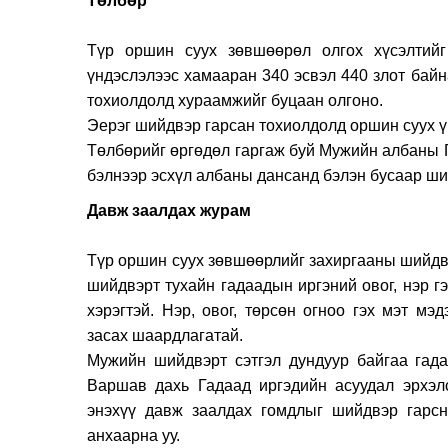
Тө
Түр оршин суух зөвшөөрөл олгох хүсэлтийг
үндэслэлээс хамааран 340 эсвэл 440 злот байн
тохиолдолд хураамжийг буцаан олгоно.
Эерэг шийдвэр гарсан тохиолдолд оршин суух ү
Төлбөрийг өргөдөл гаргаж буй Мужийн албаны Г
бэлнээр эсхүл албаны дансанд бэлэн бусаар ш
Давж заа
Түр оршин суух зөвшөөрлийг захиргааны шийдв
шийдвэрт тухайн гадаадын иргэний овог, нэр гэ
хэрэгтэй. Нэр, овог, төрсөн огноо гэх мэт мэ
засах шаардлагатай.
Мужийн шийдвэрт сэтгэл дундуур байгаа гад
Варшав дахь Гадаад иргэдийн асуудал эрхэл
энэхүү давж заалдах гомдлыг шийдвэр гарсн
анхаарна уу.