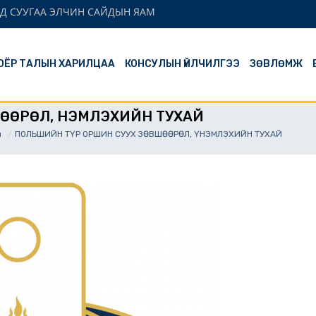
Д СУУГАА ЭЛЧИН САЙДЫН ЯАМ
ОЁР ТАЛЫН ХАРИЛЦАА
КОНСУЛЫН ҮЙЛЧИЛГЭЭ
ЗӨВЛӨМЖ
ӨӨРӨЛ, ҮНЭМЛЭХИЙН ТУХАЙ
й
ПОЛЬШИЙН ТҮР ОРШИН СУУХ ЗӨВШӨӨРӨЛ, ҮНЭМЛЭХИЙН ТУХАЙ