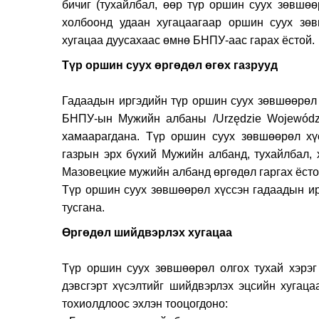
бичиг (тухайлбал, өөр түр оршин суух зөвшө
холбоонд удаан хугацаагаар оршин суух зө
хугацаа дуусахаас өмнө БНПУ-аас гарах ёстой.
Түр оршин суух ө
Гадаадын иргэдийн түр оршин суух зөвшөөрөл 
БНПУ-ын Мужийн албаны /Urzędzie Wojewódzk
хамаарагдана. Түр оршин суух зөвшөөрөл хү
газрын эрх бүхий Мужийн албанд, тухайлбал,
Мазовецкие мужийн албанд өргөдө
Түр оршин суух зөвшөөрөл хүссэн гадаадын ирг
тусгана.
Өргөдөл шийд
Түр оршин суух зөвшөөрөл олгох тухай хэрэг
дэвсгэрт хүсэлтийг шийдвэрлэх эцсийн хугаца
тохиолдлоос эхлэн тооцогдоно: