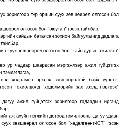
уух зорилгоор түр оршин суух зөвшөөрөл олгосон бол
өвшөөрөл олгосон бол "оюутан" гэсэн тайлбар,
хэргийн сайдын баталсан зохион байгуулагчид дадлага
 тайлбар,
шин суух зөвшөөрөл олгосон бол "сайн дурын ажилтан"
өр ур чадвар шаардсан мэргэжлээр ажил гүйцэтгэх
н тэмдэглэгээ,
вэл хөдөлмөр эрхлэх зөвшөөрөлтэй байх үүргээс
госон тохиолдолд "хөдөлмөрийн зах зээлд нэвтрэх"
дагуу ажил гүйцэтгэх зорилгоор гадаадын иргэнд
бар,
чийг аж ахуйн нэгжийн дотоод томилгооны дагуу удаан
суух зөвшөөрөл олгосон бол "хөдөлгөөнт-ICT" гэсэн