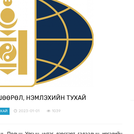
ШӨӨРӨЛ, ҮНЭМЛЭХИЙН ТУХАЙ
2023-01-01
1039
УХАЙ
нь Польш Улсын нутаг дэвсгэрт гадаадын иргэдийн