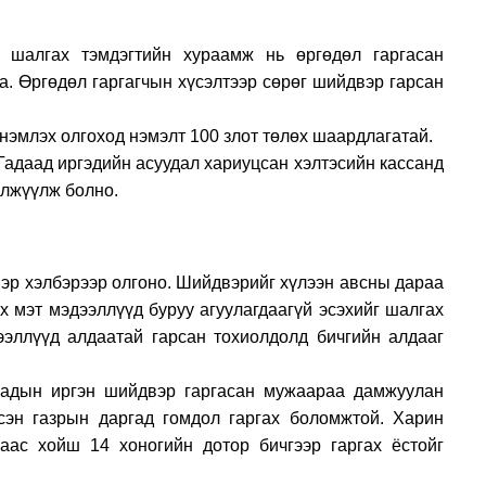
лбөр
 шалгах тэмдэгтийн хураамж нь өргөдөл гаргасан
а. Өргөдөл гаргагчын хүсэлтээр сөрөг шийдвэр гарсан
нэмлэх олгоход нэмэлт 100 злот төлөх шаардлагатай.
адаад иргэдийн асуудал хариуцсан хэлтэсийн кассанд
илжүүлж болно.
лдах журам
эр хэлбэрээр олгоно. Шийдвэрийг хүлээн авсны дараа
х мэт мэдээллүүд буруу агуулагдаагүй эсэхийг шалгах
дээллүүд алдаатай гарсан тохиолдолд бичгийн алдааг
аадын иргэн шийдвэр гаргасан мужаараа дамжуулан
сэн газрын даргад гомдол гаргах боломжтой. Харин
аас хойш 14 хоногийн дотор бичгээр гаргах ёстойг