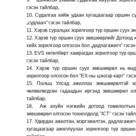
гэсэн тайлбар,
10. Судалгаа хийж удаан хугацаагаар оршин с
„судлаач” гэсэн тайлбар,
11. Хэрэв суралцах зорилгоор түр оршин суух з
12. Хэрэв түр оршин суух зөвшөөрлийг Дотоод 
хийх зорилгоор олгосон бол „дадлагажигч” гэсэн
13. EVS хөтөлбөрт хамрагдах зорилгоор түр ор
гэсэн тайлбар,
14. Хэрэв түр оршин суух зөвшөөрөл нь өнд
зорилгоор олгосон бол "ЕХ-ны цэнхэр карт" гэсэ
15. Польш Улсад ажиллах зөвшөөрөлтэй эс
чөлөөлөгдсөн гадаадын иргэнд зөвшөөрөл ол
тайлбар,
16. Аж ахуйн нэгжийн дотоод томилолтын 
зөвшөөрөл олгосон тохиолдолд "ICT" гэсэн тайл
17. Удирдах ажилтан, мэргэжилтэн, дадлагажиг
хугацаагаар ажиллуулах зорилгоор түр оршин 