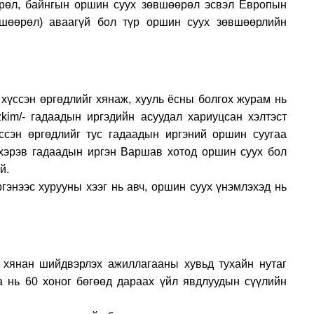
өрөл, байнгын оршин суух зөвшөөрөл эсвэл Европын
вшөөрөл) аваагүй бол түр оршин суух зөвшөөрлийн
ргөдөл өгөх газрууд
хүссэн өргөдлийг хянаж, хууль ёсны болгох журам нь
im/- гадаадын иргэдийн асуудал хариуцсан хэлтэст
ссэн өргөдлийг тус гадаадын иргэний оршин суугаа
 хэрэв гадаадын иргэн Варшав хотод оршин суух бол
л гаргах ёстой.
энээс хурууны хээг нь авч, оршин суух үнэмлэхэд нь
вэрлэх хугацаа
 хянан шийдвэрлэх ажиллагааны хувьд тухайн нутаг
а нь 60 хоног бөгөөд дараах үйл явдлуудын сүүлийн