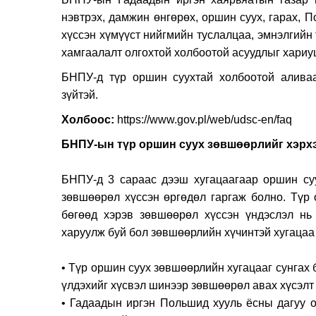
нэвтрэх, дамжин өнгөрөх, оршин суух, гарах, 
хүссэн хүмүүст нийгмийн туслалцаа, эмнэлгийн 
хамгаалалт олгохтой холбоотой асуудлыг хариу
БНПУ-д түр оршин суухтай холбоотой аливаа
зүйтэй.
Холбоос:
https://www.gov.pl/web/udsc-en/faq
БНПУ-ын түр оршин суух 
БНПУ-д 3 сараас дээш хугацаагаар оршин су
зөвшөөрөл хүссэн өргөдөл гаргаж болно. Түр 
бөгөөд хэрэв зөвшөөрөл хүссэн үндэслэл нь
харуулж буй бол зөвшөөрлийн хүчин
• Түр оршин суух зөвшөөрлийн хугацааг сунгах
үлдэхийг хүсвэл шинээр зөвшөөрөл авах хүсэлт 
• Гадаадын иргэн Польшид хууль ёсны дагуу 