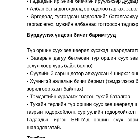
• Гадаадын иргэнийг биечлэн ирүүлэхээр дуудаг
• Албан ёсны доголдолд өргөдөлөө гаргах, эсвэл
• Өргөдөлд тусгагдсан мэдээллийг баталгаажу
гаргаж өгөх, мужийн албанаас тогтоосон тэдгээ
Бүрдүүлэх үндсэ
Түр оршин суух зөвшөөрөл хүсэхэд шаардлагата
• Зааврын дагуу бөглөсөн түр оршин суух зө
эсхүл хоёр хувь байж болно)
• Сүүлийн 3 сарын дотор авхуулсан 4 ширхэг өн
• Хүчинтэй аялалын бичиг баримт (тэмдэглэгээ б
зорилгоор хамт байлгах)
• Тэмдэгтийн хураамж төлсөн тухай баталгаа
• Тухайн төрлийн түр оршин суух зөвшөөрөлд ш
газрын тодорхойлолт, сургуулийн тодорхойлолт
Гадаадын иргэн БНПУ-д оршин суух зори
шаардлагатай.