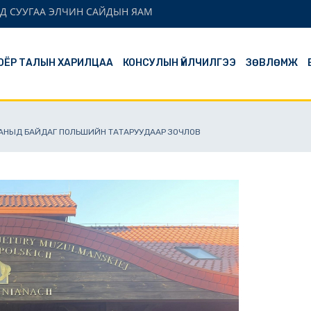
Д СУУГАА ЭЛЧИН САЙДЫН ЯАМ
ОЁР ТАЛЫН ХАРИЛЦАА
КОНСУЛЫН ҮЙЛЧИЛГЭЭ
ЗӨВЛӨМЖ
АНЫД БАЙДАГ ПОЛЬШИЙН ТАТАРУУДААР ЗОЧЛОВ