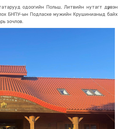
татарууд одоогийн Польш, Литвийн нутагт дүрвэн
болох БНПУ-ын Подласке мужийн Крушинианыд байх
рь зочлов.