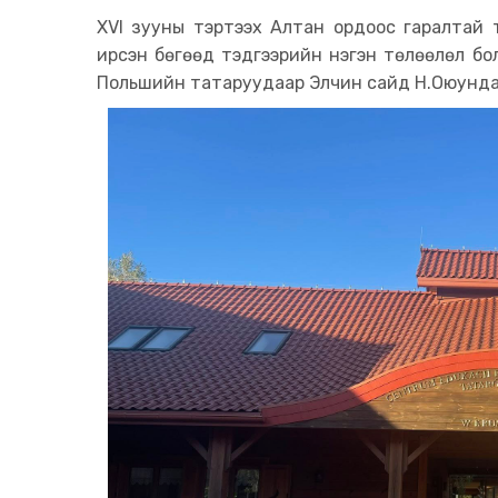
ХVI зууны тэртээх Алтан ордоос гаралтай 
ирсэн бөгөөд тэдгээрийн нэгэн төлөөлөл 
Польшийн татаруудаар Элчин сайд Н.Оюунда