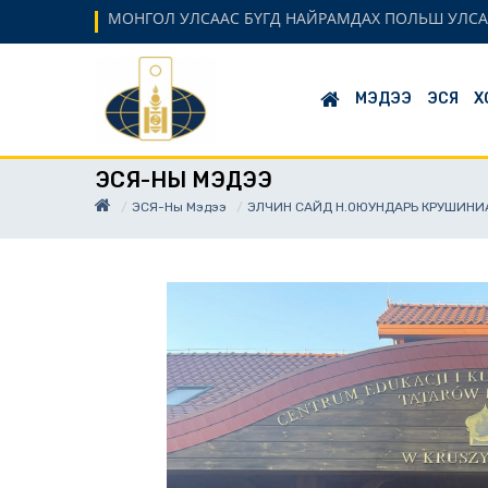
МОНГОЛ УЛСААС БҮГД НАЙРАМДАХ ПОЛЬШ УЛСА
МЭДЭЭ
ЭСЯ
Х
ЭСЯ-НЫ МЭДЭЭ
ЭСЯ-Ны Мэдээ
ЭЛЧИН САЙД Н.ОЮУНДАРЬ КРУШИНИ