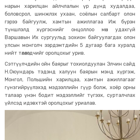
нарын харилцан айлчлалын үр дүнд худалдаа,
боловсрол, шинжлэх ухаан, соёлын салбарт олон
гэрээ байгуулж, хамтын ажиллагаа Иж бүрэн
түншлэлд хүргэснийг онцоллоо мөн удахгүй
Варшавын Их сургуульд зохион байгуулагдах олон
улсын монголч ээрдэмтдийн 5 дугаар бага хуралд
нийт төлөөлөгдчийг оролцохыг урив.
Сэтгүүлчдийн ойн баярыг тохиолдуулан Элчин сайд
Н.Оюундарь тэдэнд халуун баярын мэнд хүргэж,
Монгол, Польшийн харилцаа, хамтын ажиллагааг
гүнзгийрүүлэхэд мэдээллийн гүүр болж, хоёр орны
талаар үнэн бодит мэдээллийг түгээх, сурталчлах
үйлсэд идэвхтэй оролцохыг уриалав.