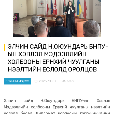
ЭЛЧИН САЙД Н.ОЮУНДАРЬ БНПУ-
ЫН ХЭВЛЭЛ МЭДЭЭЛЛИЙН
ХОЛБООНЫ ЕРӨНХИЙ ЧУУЛГАНЫ
НЭЭЛТИЙН ЁСЛОЛД ОРОЛЦОВ
2025-11-07
1352
ЭСЯ-НЫ МЭДЭЭ
Элчин сайд Н.Оюундарь БНПУ-ын Хэвлэл
Мэдээллийн холбооны Ерөнхий чуулганы нээлтийн
ёслолд бусад Дипломат корпусын тэргүүнүүдийн