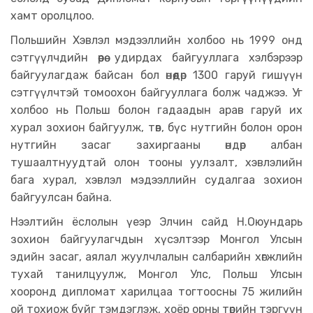
хамт оролцлоо.
Польшийн Хэвлэл мэдээллийн холбоо нь 1999 онд
сэтгүүлчдийн өөрөө удирдах байгууллага хэлбэрээр
байгуулагдаж байсан бол өнөөдөр 1300 гаруй гишүүн
сэтгүүлчтэй томоохон байгууллага болж чаджээ. Уг
холбоо нь Польш болон гадаадын арав гаруй их
хурал зохион байгуулж, төв, бүс нутгийн болон орон
нутгийн засаг захиргааны өндөр албан
тушаалтнуудтай олон тооны уулзалт, хэвлэлийн
бага хурал, хэвлэл мэдээллийн судалгаа зохион
байгуулсан байна.
Нээлтийн ёслолын үеэр Элчин сайд Н.Оюундарь
зохион байгуулагчдын хүсэлтээр Монгол Улсын
эдийн засаг, аялал жуулчлалын салбарийн хөгжлийн
тухай танилцуулж, Монгол Улс, Польш Улсын
хооронд дипломат харилцаа тогтоосны 75 жилийн
ой тохиож буйг тэмдэглэж, хоёр орны төрийн тэргүүн