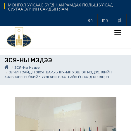
МОНГОЛ УЛСААС БҮГД НАЙРАМДАХ ПОЛЬШ УЛСАД
СУУГАА ЭЛЧИН САЙДЫН ЯАМ
en
mn
pl
ЭСЯ-НЫ МЭДЭЭ
ЭСЯ-Ны Мэдээ
ЭЛЧИН САЙД Н.ОЮУНДАРЬ БНПУ-ЫН ХЭВЛЭЛ МЭДЭЭЛЛИЙН
ХОЛБООНЫ ЕРӨНХИЙ ЧУУЛГАНЫ НЭЭЛТИЙН ЁСЛОЛД ОРОЛЦОВ