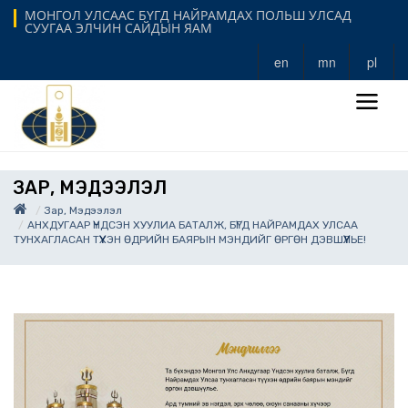
МОНГОЛ УЛСААС БҮГД НАЙРАМДАХ ПОЛЬШ УЛСАД
СУУГАА ЭЛЧИН САЙДЫН ЯАМ
en
mn
pl
ЗАР, МЭДЭЭЛЭЛ
Зар, Мэдээлэл
АНХДУГААР ҮНДСЭН ХУУЛИА БАТАЛЖ, БҮГД НАЙРАМДАХ УЛСАА
ТУНХАГЛАСАН ТҮҮХЭН ӨДРИЙН БАЯРЫН МЭНДИЙГ ӨРГӨН ДЭВШҮҮЛЬЕ!