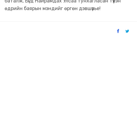
баталж, Бүгд Найрамдах Улсаа тунхагласан түүхэн
өдрийн баярын мэндийг өргөн дэвшүүлье!