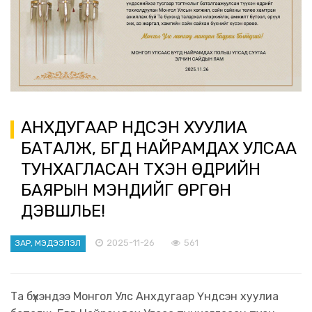
АНХДУГААР ҮНДСЭН ХУУЛИА
БАТАЛЖ, БҮГД НАЙРАМДАХ УЛСАА
ТУНХАГЛАСАН ТҮҮХЭН ӨДРИЙН
БАЯРЫН МЭНДИЙГ ӨРГӨН
ДЭВШҮҮЛЬЕ!
2025-11-26
561
ЗАР, МЭДЭЭЛЭЛ
Та бүхэндээ Монгол Улс Анхдугаар Үндсэн хуулиа