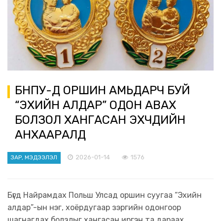
БНПУ-Д ОРШИН АМЬДАРЧ БУЙ
“ЭХИЙН АЛДАР” ОДОН АВАХ
БОЛЗОЛ ХАНГАСАН ЭХЧҮҮДИЙН
АНХААРАЛД
2026-01-14
1576
ЗАР, МЭДЭЭЛЭЛ
Бүгд Найрамдах Польш Улсад оршин суугаа “Эхийн
алдар”-ын нэг, хоёрдугаар зэргийн одонгоор
шагнагдах болзлыг хангасан иргэн та дараах