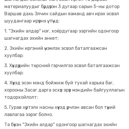
материалуудыг бүрдүүлэн 3 дугаар сарын 5-ны дотор
Варшав дахь Элчин сайдын яаманд авч ирэх эсвэл
шуудангаар ирүүлнэ үү. Үүнд:
1. "Эхийн алдар" нэг, хоёрдугаар зэргийн одонгоор
шагнагдах эхийн анкет;
2. Эхийн иргэний үнэмлэх эсвэл баталгаажсан
хуулбар;
3. Хүүхдүүдийн төрсний гэрчилгээ эсвэл баталгаажсан
хуулбар;
4. Хүүхэд эсэн мэнд бойжиж буй тухай харьяа баг,
хорооны Засаг дарга эсхүл эрүүл мэндийн байгууллагын
тодорхойлолт;
5. Гурав хүртэлх насны хүүхэд үрчлэн авсан бол түүний
лавлагаа зэрэг болно.
Та бүхэн "Эхийн алдар" одонгоор шагнагдах эхийн