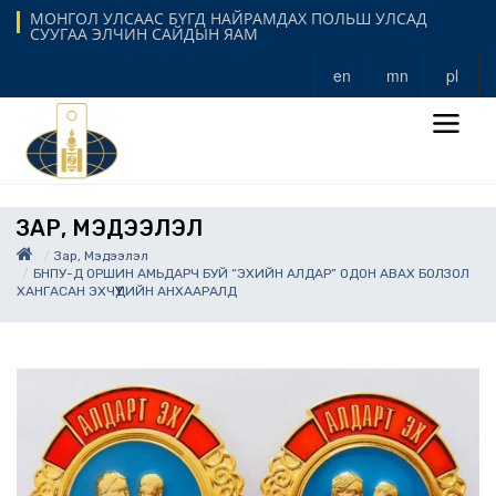
МОНГОЛ УЛСААС БҮГД НАЙРАМДАХ ПОЛЬШ УЛСАД
СУУГАА ЭЛЧИН САЙДЫН ЯАМ
en
mn
pl
ЗАР, МЭДЭЭЛЭЛ
Зар, Мэдээлэл
БНПУ-Д ОРШИН АМЬДАРЧ БУЙ “ЭХИЙН АЛДАР” ОДОН АВАХ БОЛЗОЛ
ХАНГАСАН ЭХЧҮҮДИЙН АНХААРАЛД