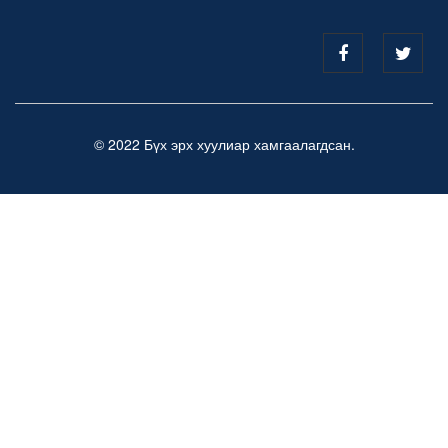
© 2022 Бүх эрх хуулиар хамгаалагдсан.