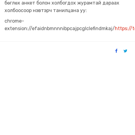
бөглөх анкет болон холбогдох журамтай дараах
холбоосоор нэвтэрч танилцана уу:
chrome-
extension://efaidnbmnnnibpcajpcglclefindmkaj/
https:/