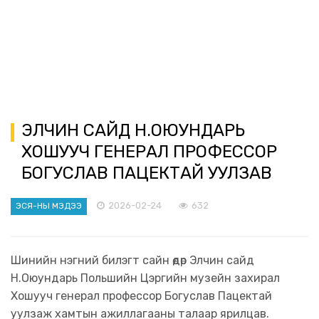
ЭЛЧИН САЙД Н.ОЮУНДАРЬ
ХОШУУЧ ГЕНЕРАЛ ПРОФЕССОР
БОГУСЛАВ ПАЦЕКТАЙ УУЛЗАВ
2026-02-24
632
ЭСЯ-НЫ МЭДЭЭ
Шинийн нэгний билэгт сайн өдөр Элчин сайд
Н.Оюундарь Польшийн Цэргийн музейн захирал
Хошууч генерал профессор Богуслав Пацектай
уулзаж хамтын ажиллагааны талаар ярилцав.