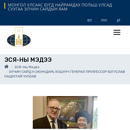
МОНГОЛ УЛСААС БҮГД НАЙРАМДАХ ПОЛЬШ УЛСАД
СУУГАА ЭЛЧИН САЙДЫН ЯАМ
en
mn
pl
ЭСЯ-НЫ МЭДЭЭ
ЭСЯ-Ны Мэдээ
ЭЛЧИН САЙД Н.ОЮУНДАРЬ ХОШУУЧ ГЕНЕРАЛ ПРОФЕССОР БОГУСЛАВ
ПАЦЕКТАЙ УУЛЗАВ