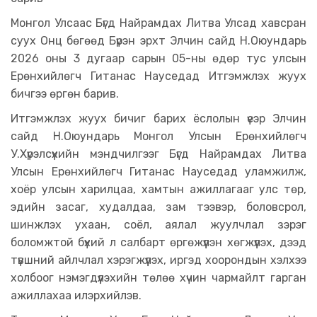
Монгол Улсаас Бүгд Найрамдах Литва Улсад хавсран
суух Онц бөгөөд Бүрэн эрхт Элчин сайд Н.Оюундарь
2026 оны 3 дугаар сарын 05-ны өдөр тус улсын
Ерөнхийлөгч Гитанас Науседад Итгэмжлэх жуух
бичгээ өргөн барив.
Итгэмжлэх жуух бичиг барих ёслолын үеэр Элчин
сайд Н.Оюундарь Монгол Улсын Ерөнхийлөгч
У.Хүрэлсүхийн мэндчилгээг Бүгд Найрамдах Литва
Улсын Ерөнхийлөгч Гитанас Науседад уламжилж,
хоёр улсын харилцаа, хамтын ажиллагааг улс төр,
эдийн засаг, худалдаа, зам тээвэр, боловсрол,
шинжлэх ухаан, соёл, аялал жуулчлал зэрэг
боломжтой бүхий л салбарт өргөжүүлэн хөгжүүлэх, дээд
түвшний айлчлал хэрэгжүүлэх, иргэд хоорондын хэлхээ
холбоог нэмэгдүүлэхийн төлөө хүчин чармайлт гарган
ажиллахаа илэрхийлэв.