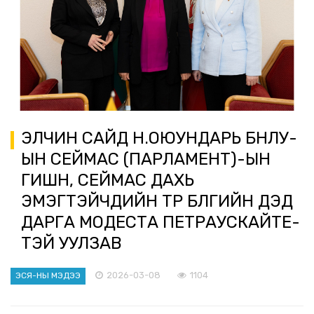
ЭЛЧИН САЙД Н.ОЮУНДАРЬ БНЛУ-
ЫН СЕЙМАС (ПАРЛАМЕНТ)-ЫН
ГИШҮҮН, СЕЙМАС ДАХЬ
ЭМЭГТЭЙЧҮҮДИЙН ТҮР БҮЛГИЙН ДЭД
ДАРГА МОДЕСТА ПЕТРАУСКАЙТЕ-
ТЭЙ УУЛЗАВ
2026-03-08
1104
ЭСЯ-НЫ МЭДЭЭ