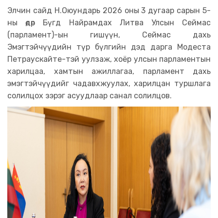
Элчин сайд Н.Оюундарь 2026 оны 3 дугаар сарын 5-
ны өдөр Бүгд Найрамдах Литва Улсын Сеймас
(парламент)-ын гишүүн, Сеймас дахь
Эмэгтэйчүүдийн түр бүлгийн дэд дарга Модеста
Петраускайте-тэй уулзаж, хоёр улсын парламентын
харилцаа, хамтын ажиллагаа, парламент дахь
эмэгтэйчүүдийг чадавхжуулах, харилцан туршлага
солилцох зэрэг асуудлаар санал солилцов.