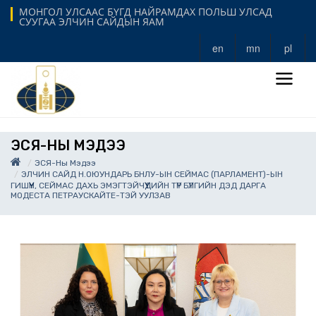
МОНГОЛ УЛСААС БҮГД НАЙРАМДАХ ПОЛЬШ УЛСАД
СУУГАА ЭЛЧИН САЙДЫН ЯАМ
en
mn
pl
ЭСЯ-НЫ МЭДЭЭ
ЭСЯ-Ны Мэдээ
ЭЛЧИН САЙД Н.ОЮУНДАРЬ БНЛУ-ЫН СЕЙМАС (ПАРЛАМЕНТ)-ЫН
ГИШҮҮН, СЕЙМАС ДАХЬ ЭМЭГТЭЙЧҮҮДИЙН ТҮР БҮЛГИЙН ДЭД ДАРГА
МОДЕСТА ПЕТРАУСКАЙТЕ-ТЭЙ УУЛЗАВ