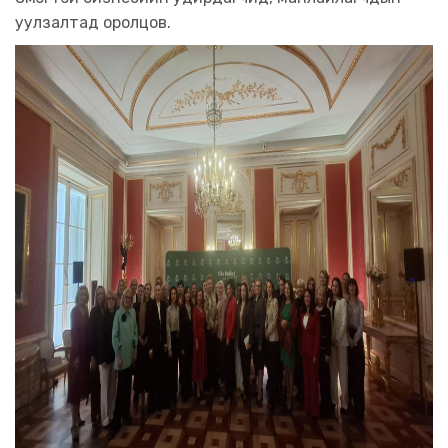
уулзалтад оролцов.