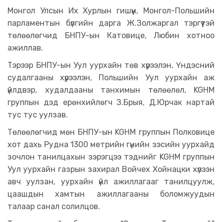
Монгол Улсын Их Хурлын гишүүн, Монгол-Польшийн
парламентын бүлгийн дарга Ж.Золжаргал тэргүүтэй
төлөөлөгчид БНПУ-ын Катовице, Любин хотноо
ажиллав.
Тэрээр БНПУ-ын Уул уурхайн төв хүрээлэн, Үндэсний
судалгааны хүрээлэн, Польшийн Уул уурхайн аж
үйлдвэр, худалдааны танхимын төлөөлөл, KGHM
группын дэд ерөнхийлөгч З.Брыя, Д.Юрчак нартай
тус тус уулзав.
Төлөөлөгчид мөн БНПУ-ын KGHM группын Полковице
хот дахь Рудна 1300 метрийн гүнийн зэсийн уурхайд
зочлон танилцахын зэрэгцээ тэднийг KGHM группын
Уул уурхайн газрын захирал Войчех Хойнацки хүлээн
авч уулзан, уурхайн үйл ажиллагааг танилцуулж,
цаашдын хамтын ажиллагааны боломжуудын
талаар санал солилцов.