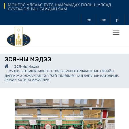
МОНГОЛ УЛСААС БҮГД НАЙРАМДАХ ПОЛЬШ УЛСАД
СУУГАА ЭЛЧИН САЙДЫН ЯАМ
en
mn
pl
ЭСЯ-НЫ МЭДЭЭ
ЭСЯ-Ны Мэдээ
МУ ИХ-ЫН ГИШҮҮН, МОНГОЛ-ПОЛЬШИЙН ПАРЛАМЕНТЫН БҮЛГИЙН
ДАРГА Ж.ЗОЛЖАРГАЛ ТЭРГҮҮТЭЙ ТӨЛӨӨЛӨГЧИД БНПУ-ЫН КАТОВИЦЕ,
ЛЮБИН ХОТНОО АЖИЛЛАВ