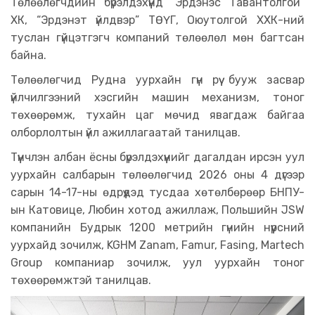
Төлөөлөгчдийн бүрэлдэхүүнд “Эрдэнэс Тавантолгой”
ХК, “Эрдэнэт үйлдвэр” ТӨҮГ, Оюутолгой ХХК-ний
туслан гүйцэтгэгч компаний төлөөлөл мөн багтсан
байна.
Төлөөлөгчид Рудна уурхайн гүн рүү бууж засвар
үйлчилгээний хэсгийн машин механизм, тоног
төхөөрөмж, тухайн цаг мөчид явагдаж байгаа
олборлолтын үйл ажиллагаатай танилцав.
Түүнчлэн албан ёсны бүрэлдэхүүнийг дагалдан ирсэн уул
уурхайн салбарын төлөөлөгчид 2026 оны 4 дүгээр
сарын 14-17-ны өдрүүдэд тусдаа хөтөлбөрөөр БНПУ-
ын Катовице, Любин хотод ажиллаж, Польшийн JSW
компанийн Будрык 1200 метрийн гүнийн нүүрсний
уурхайд зочилж, KGHM Zanam, Famur, Fasing, Martech
Group компаниар зочилж, уул уурхайн тоног
төхөөрөмжтэй танилцав.