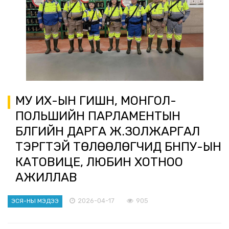
МУ ИХ-ЫН ГИШҮҮН, МОНГОЛ-
ПОЛЬШИЙН ПАРЛАМЕНТЫН
БҮЛГИЙН ДАРГА Ж.ЗОЛЖАРГАЛ
ТЭРГҮҮТЭЙ ТӨЛӨӨЛӨГЧИД БНПУ-ЫН
КАТОВИЦЕ, ЛЮБИН ХОТНОО
АЖИЛЛАВ
2026-04-17
905
ЭСЯ-НЫ МЭДЭЭ