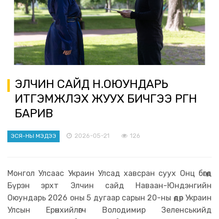
ЭЛЧИН САЙД Н.ОЮУНДАРЬ
ИТГЭМЖЛЭХ ЖУУХ БИЧГЭЭ ӨРГӨН
БАРИВ
2026-05-21
126
ЭСЯ-НЫ МЭДЭЭ
Монгол Улсаас Украин Улсад хавсран суух Онц бөгөөд
Бүрэн эрхт Элчин сайд Наваан-Юндэнгийн
Оюундарь 2026 оны 5 дугаар сарын 20-ны өдөр Украин
Улсын Ерөнхийлөгч Володимир Зеленськийд