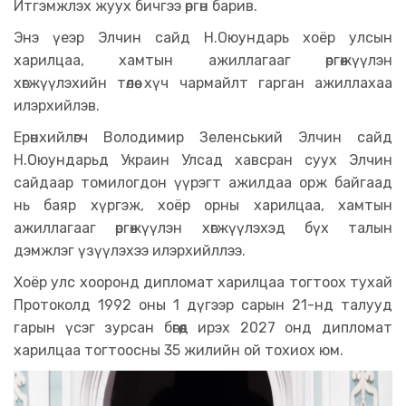
Итгэмжлэх жуух бичгээ өргөн барив.
Энэ үеэр Элчин сайд Н.Оюундарь хоёр улсын
харилцаа, хамтын ажиллагааг өргөжүүлэн
хөгжүүлэхийн төлөө хүч чармайлт гарган ажиллахаа
илэрхийлэв.
Ерөнхийлөгч Володимир Зеленський Элчин сайд
Н.Оюундарьд Украин Улсад хавсран суух Элчин
сайдаар томилогдон үүрэгт ажилдаа орж байгаад
нь баяр хүргэж, хоёр орны харилцаа, хамтын
ажиллагааг өргөжүүлэн хөгжүүлэхэд бүх талын
дэмжлэг үзүүлэхээ илэрхийллээ.
Хоёр улс хооронд дипломат харилцаа тогтоох тухай
Протоколд 1992 оны 1 дүгээр сарын 21-нд талууд
гарын үсэг зурсан бөгөөд ирэх 2027 онд дипломат
харилцаа тогтоосны 35 жилийн ой тохиох юм.