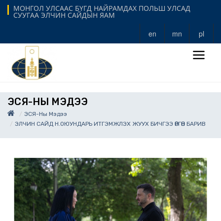
МОНГОЛ УЛСААС БҮГД НАЙРАМДАХ ПОЛЬШ УЛСАД
СУУГАА ЭЛЧИН САЙДЫН ЯАМ
en
mn
pl
ЭСЯ-НЫ МЭДЭЭ
ЭСЯ-Ны Мэдээ
ЭЛЧИН САЙД Н.ОЮУНДАРЬ ИТГЭМЖЛЭХ ЖУУХ БИЧГЭЭ ӨРГӨН БАРИВ