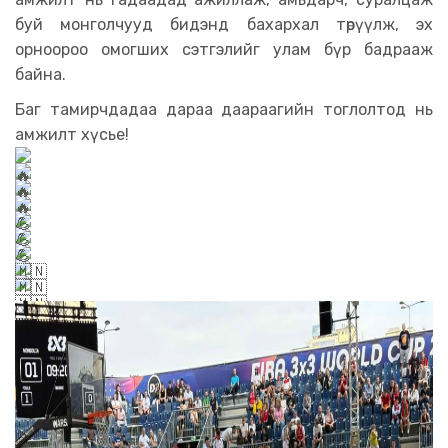
буй монголчууд бидэнд бахархал төрүүлж, эх
орноороо омогших сэтгэлийг улам бүр бадрааж
байна.
Баг тамирчдадаа дараа даараагийн тоглолтод нь
амжилт хүсье!