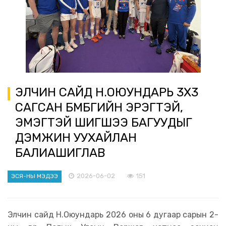
ЭЛЧИН САЙД Н.ОЮУНДАРЬ 3Х3
САГСАН БӨМБӨГИЙН ЭРЭГТЭЙ,
ЭМЭГТЭЙ ШИГШЭЭ БАГУУДЫГ
ДЭМЖИН УУХАЙЛАН
БАЛИАШИГЛАВ
2026-06-02
151
ЭСЯ-НЫ МЭДЭЭ
Элчин сайд Н.Оюундарь 2026 оны 6 дугаар сарын 2-