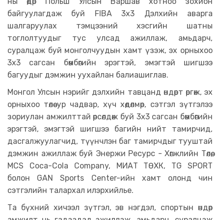
ны өдөр Польш Улсын Варшав хотноо зохион
байгуулагдаж буй FIBA 3х3 Дэлхийн аварга
шалгаруулах тэмцээний хэсгийн шатны
тоглолтуудыг тус улсад ажиллаж, амьдарч,
суралцаж буй монголчуудын хамт үзэж, эх орныхоо
3х3 сагсан бөмбөгийн эрэгтэй, эмэгтэй шигшээ
багуудыг дэмжин уухайлан балиашиглав.
Монгол Улсын нэрийг дэлхийн тавцанд өндөрт өргөж, эх
орныхоо төлөө ур чадвар, хүч хөдөлмөр, сэтгэл зүтгэлээ
зориулан амжилттай өрсөлдөж буй 3х3 сагсан бөмбөгийн
эрэгтэй, эмэгтэй шигшээ багийн нийт тамирчид,
дасгалжуулагчид, түүнчлэн баг тамирчдыг тууштай
дэмжин ажиллаж буй Энержи Ресурс - Хөгжлийн Төлөө,
MCS Coca-Cola Company, МИАТ ТӨХК, TG SPORT
болон GAN Sports Center-ийн хамт олонд чин
сэтгэлийн талархал илэрхийлье.
Та бүхний хичээл зүтгэл, эв нэгдэл, спортын өндөр
амжилт нь гадаадад ажиллаж, амьдарч, суралцаж