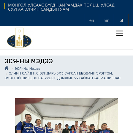
МОНГОЛ УЛСААС БҮГД НАЙРАМДАХ ПОЛЬШ УЛСАД
СУУГАА ЭЛЧИН САЙДЫН ЯАМ
en
mn
pl
ЭСЯ-НЫ МЭДЭЭ
ЭСЯ-Ны Мэдээ
ЭЛЧИН САЙД Н.ОЮУНДАРЬ 3Х3 САГСАН БӨМБӨГИЙН ЭРЭГТЭЙ,
ЭМЭГТЭЙ ШИГШЭЭ БАГУУДЫГ ДЭМЖИН УУХАЙЛАН БАЛИАШИГЛАВ