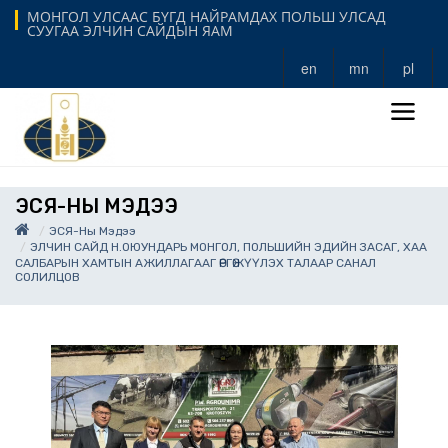
МОНГОЛ УЛСААС БҮГД НАЙРАМДАХ ПОЛЬШ УЛСАД
СУУГАА ЭЛЧИН САЙДЫН ЯАМ
en
mn
pl
ЭСЯ-НЫ МЭДЭЭ
ЭСЯ-Ны Мэдээ
ЭЛЧИН САЙД Н.ОЮУНДАРЬ МОНГОЛ, ПОЛЬШИЙН ЭДИЙН ЗАСАГ, ХАА
САЛБАРЫН ХАМТЫН АЖИЛЛАГААГ ӨРГӨЖҮҮЛЭХ ТАЛААР САНАЛ
СОЛИЛЦОВ