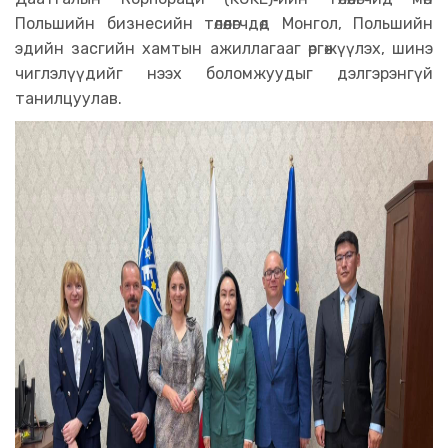
Польшийн бизнесийн төлөөлөгчдөд Монгол, Польшийн
эдийн засгийн хамтын ажиллагааг өргөжүүлэх, шинэ
чиглэлүүдийг нээх боломжуудыг дэлгэрэнгүй
танилцуулав.