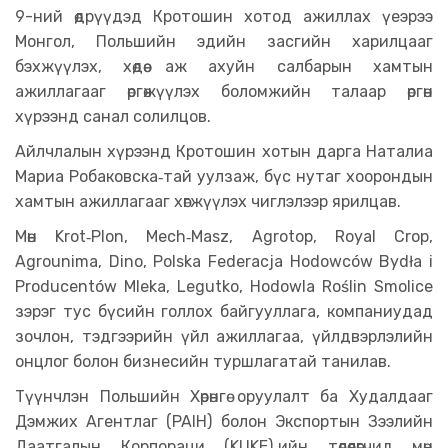
9-ний өдрүүдэд Кротошин хотод ажиллах үеэрээ
Монгол, Польшийн эдийн засгийн харилцааг
бэхжүүлэх, хөдөө аж ахуйн салбарын хамтын
ажиллагааг өргөжүүлэх боломжийн талаар өргөн
хүрээнд санал солилцов.
Айлчлалын хүрээнд Кротошин хотын дарга Наталиа
Мариа Робаковска‑тай уулзаж, бүс нутаг хоорондын
хамтын ажиллагааг хөгжүүлэх чиглэлээр ярилцав.
Мөн Krot‑Plon, Mech‑Masz, Agrotop, Royal Crop,
Agrounima, Dino, Polska Federacja Hodowców Bydła i
Producentów Mleka, Legutko, Hodowla Roślin Smolice
зэрэг тус бүсийн голлох байгууллага, компаниудад
зочлон, тэдгээрийн үйл ажиллагаа, үйлдвэрлэлийн
онцлог болон бизнесийн туршлагатай танилав.
Түүнчлэн Польшийн Хөрөнгө оруулалт ба Худалдааг
Дэмжих Агентлаг (PAIH) болон Экспортын Зээлийн
Даатгалын Корпораци (KUKE)‑ийн төлөөлөгчид мөн