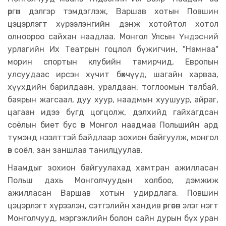
өргөн дэлгэр тэмдэглэж, Варшав хотын Повшин
цэцэрлэгт хүрээлэнгийн дэнж хотойтол хотол
олноороо сайхан наадлаа. Монгол Улсын Үндэсний
урлагийн Их Театрын гоцлол бүжигчин, "Намнаа"
морин спортын клубийн тамирчид, Европын
улсуудаас ирсэн хүчит бөхчүүд, шагайн харваа,
хүүхдийн барилдаан, уралдаан, тоглоомын талбай,
баярын жагсаал, дуу хуур, наадмын хуушуур, айраг,
цагаан идээ бүгд цогцолж, дэлхийд гайхагдсан
соёлын биет бус өв Монгол наадмаа Польшийн ард
түмэнд нээлттэй байдлаар зохион байгуулж, монгол
өв соёл, зан заншлаа танилцуулав.
Наамдыг зохион байгуулахад хамтран ажилласан
Польш дахь Монголчуудын холбоо, дэмжиж
ажилласан Варшав хотын удирдлага, Повшин
цэцэрлэгт хүрээлэн, сэтгэлийн хандив өргөсөн элэг нэгт
Монголчууд, мэргэжлийн болон сайн дурын бүх уран