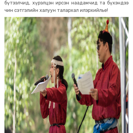
бүтээлчид, хүрэлцэн ирсэн наадамчид та бүхэндээ
чин сэтгэлийн халуун талархал илэрхийлье!