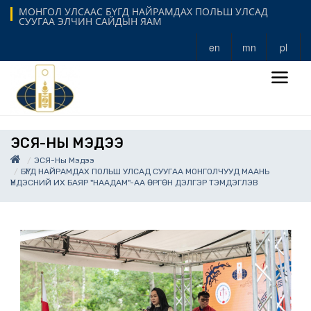
МОНГОЛ УЛСААС БҮГД НАЙРАМДАХ ПОЛЬШ УЛСАД
СУУГАА ЭЛЧИН САЙДЫН ЯАМ
en
mn
pl
ЭСЯ-НЫ МЭДЭЭ
ЭСЯ-Ны Мэдээ
БҮГД НАЙРАМДАХ ПОЛЬШ УЛСАД СУУГАА МОНГОЛЧУУД МААНЬ
ҮНДЭСНИЙ ИХ БАЯР "НААДАМ"-АА ӨРГӨН ДЭЛГЭР ТЭМДЭГЛЭВ