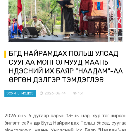
БҮГД НАЙРАМДАХ ПОЛЬШ УЛСАД
СУУГАА МОНГОЛЧУУД МААНЬ
ҮНДЭСНИЙ ИХ БАЯР "НААДАМ"-АА
ӨРГӨН ДЭЛГЭР ТЭМДЭГЛЭВ
2026-06-14
151
ЭСЯ-НЫ МЭДЭЭ
2026 оны 6 дугаар сарын 13-ны нар, хур тэгширсэн
билэгт сайн өдөр Бүгд Найрамдах Польш Улсад суугаа
Монголчууд маань Үндэсний Их Баяр "Наадам"-аа