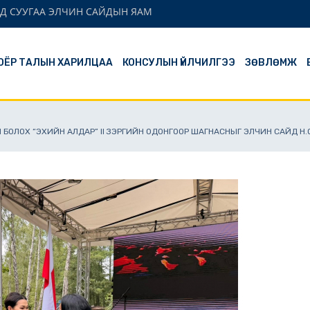
Д СУУГАА ЭЛЧИН САЙДЫН ЯАМ
ОЁР ТАЛЫН ХАРИЛЦАА
КОНСУЛЫН ҮЙЛЧИЛГЭЭ
ЗӨВЛӨМЖ
 БОЛОХ “ЭХИЙН АЛДАР” II ЗЭРГИЙН ОДОНГООР ШАГНАСНЫГ ЭЛЧИН САЙД Н