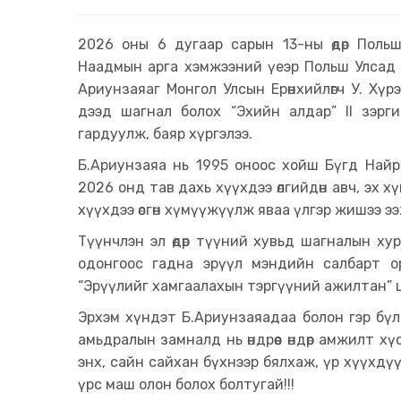
2026 оны 6 дугаар сарын 13-ны өдөр Поль
Наадмын арга хэмжээний үеэр Польш Улсад
Ариунзаяаг Монгол Улсын Ерөнхийлөгч У. Хүр
дээд шагнал болох “Эхийн алдар” II зэр
гардуулж, баяр хүргэлээ.
Б.Ариунзаяа нь 1995 оноос хойш Бүгд Найра
2026 онд тав дахь хүүхдээ өлгийдөн авч, эх х
хүүхдээ өсгөн хүмүүжүүлж яваа үлгэр жишээ ээ
Түүнчлэн эл өдөр түүний хувьд шагналын хур 
одонгоос гадна эрүүл мэндийн салбарт о
“Эрүүлийг хамгаалахын тэргүүний ажилтан” 
Эрхэм хүндэт Б.Ариунзаяадаа болон гэр бүл,
амьдралын замналд нь өндрөөс өндөр амжилт хүсэ
энх, сайн сайхан бүхнээр бялхаж, үр хүүхдүү
үрс маш олон болох болтугай!!!