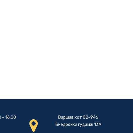
 – 16.00
Варшав хот 02-946
Биэдронки гудамж 13А