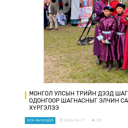
МОНГОЛ УЛСЫН ТӨРИЙН ДЭЭД ШАГ
ОДОНГООР ШАГНАСНЫГ ЭЛЧИН СА
ХҮРГЭЛЭЭ
2026-06-17
161
ЭСЯ-НЫ МЭДЭЭ