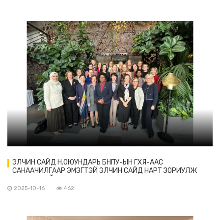
ЭЛЧИН САЙД Н.ОЮУНДАРЬ БНПУ-ЫН ГХЯ-ААС
САНААЧИЛГААР ЭМЭГТЭЙ ЭЛЧИН САЙД НАРТ ЗОРИУЛЖ
ЗОХИОН БАЙГУУЛСАН АРГА ХЭМЖЭЭНД ОРОЛЦОВ
2025-10-16
462