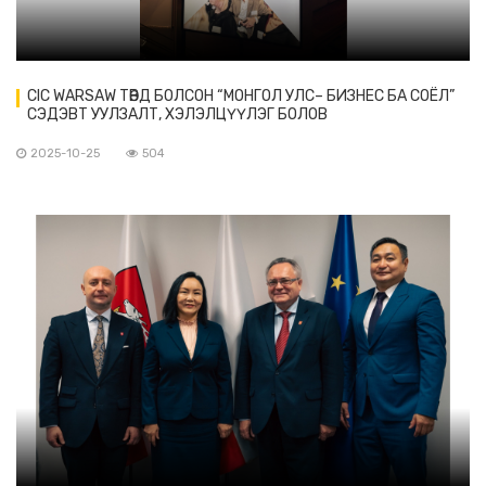
CIC WARSAW ТӨВД БОЛСОН “МОНГОЛ УЛС– БИЗНЕС БА СОЁЛ”
СЭДЭВТ УУЛЗАЛТ, ХЭЛЭЛЦҮҮЛЭГ БОЛОВ
2025-10-25
504