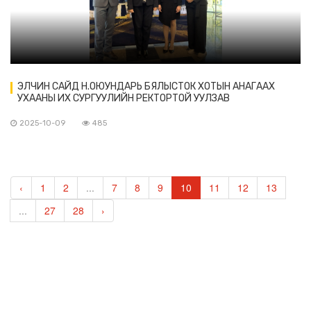
ЭЛЧИН САЙД Н.ОЮУНДАРЬ БЯЛЫСТОК ХОТЫН АНАГААХ
УХААНЫ ИХ СУРГУУЛИЙН РЕКТОРТОЙ УУЛЗАВ
2025-10-09
485
‹
1
2
...
7
8
9
10
11
12
13
...
27
28
›