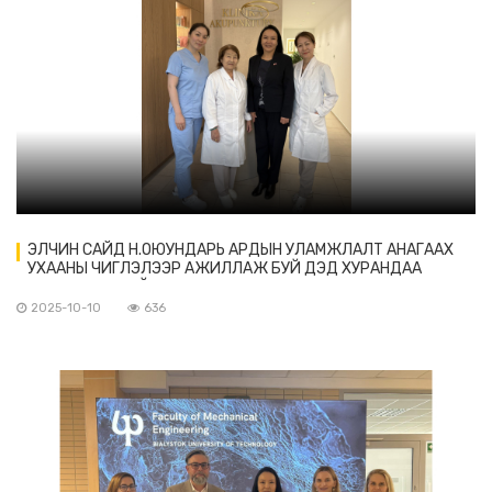
ЭЛЧИН САЙД Н.ОЮУНДАРЬ АРДЫН УЛАМЖЛАЛТ АНАГААХ
УХААНЫ ЧИГЛЭЛЭЭР АЖИЛЛАЖ БУЙ ДЭД ХУРАНДАА
М.ОЮУН ЭМЧТЭЙ УУЛЗАВ
2025-10-10
636