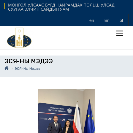
МОНГОЛ УЛСААС БҮГД НАЙРАМДАХ ПОЛЬШ УЛСАД
СУУГАА ЭЛЧИН САЙДЫН ЯАМ
en
mn
pl
ЭСЯ-НЫ МЭДЭЭ
ЭСЯ-Ны Мэдээ