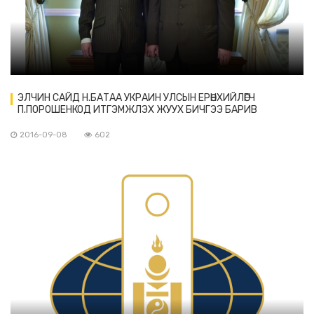
ЭЛЧИН САЙД Н.БАТАА УКРАИН УЛСЫН ЕРӨНХИЙЛӨГЧ
П.ПОРОШЕНКОД ИТГЭМЖЛЭХ ЖУУХ БИЧГЭЭ БАРИВ
2016-09-08
602