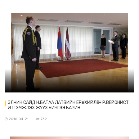
ЭЛЧИН САЙД Н.БАТАА ЛАТВИЙН ЕРӨНХИЙЛӨГЧ Р.ВЕЙОНИСТ
ИТГЭМЖЛЭХ ЖУУХ БИЧГЭЭ БАРИВ
2016-04-21
739