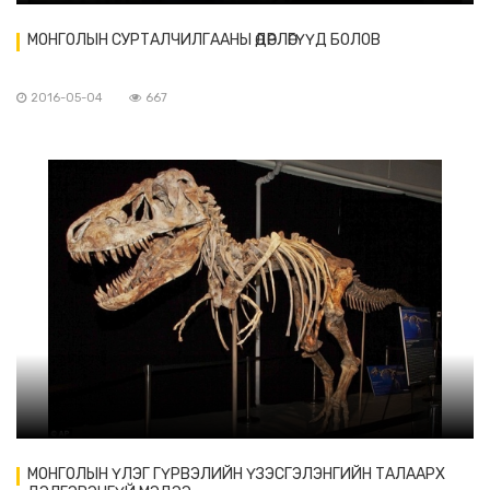
МОНГОЛЫН СУРТАЛЧИЛГААНЫ ӨДӨРЛӨГҮҮД БОЛОВ
2016-05-04
667
МОНГОЛЫН ҮЛЭГ ГҮРВЭЛИЙН ҮЗЭСГЭЛЭНГИЙН ТАЛААРХ