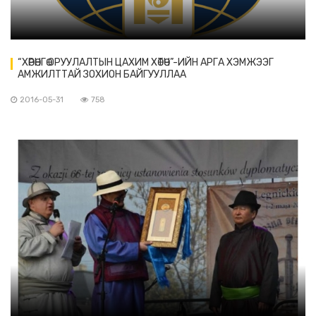
“ХӨРӨНГӨ ОРУУЛАЛТЫН ЦАХИМ ХӨТӨЧ”-ИЙН АРГА ХЭМЖЭЭГ
АМЖИЛТТАЙ ЗОХИОН БАЙГУУЛЛАА
2016-05-31
758