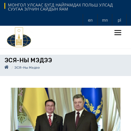
МОНГОЛ УЛСААС БҮГД НАЙРАМДАХ ПОЛЬШ УЛСАД
СУУГАА ЭЛЧИН САЙДЫН ЯАМ
en
mn
pl
ЭСЯ-НЫ МЭДЭЭ
ЭСЯ-Ны Мэдээ