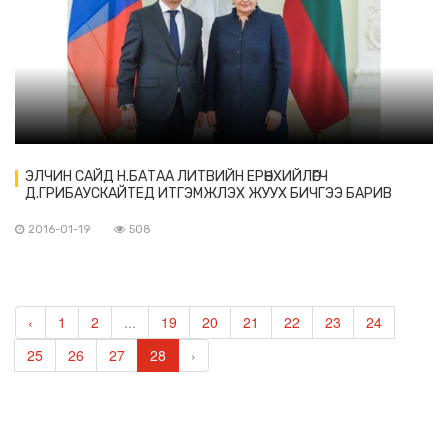
ЭЛЧИН САЙД Н.БАТАА ЛИТВИЙН ЕРӨНХИЙЛӨГЧ
Д.ГРИБАУСКАЙТЕД ИТГЭМЖЛЭХ ЖУУХ БИЧГЭЭ БАРИВ
2016-01-19
508
‹
1
2
...
19
20
21
22
23
24
25
26
27
28
›