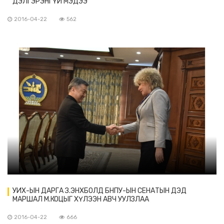
ДЭЛГЭРЭНГҮЙ МЭДЭЭ
2016-04-22
562
УИХ-ЫН ДАРГА З.ЭНХБОЛД БНПУ-ЫН СЕНАТЫН ДЭД
МАРШАЛ М.КОЦЫГ ХҮЛЭЭН АВЧ УУЛЗЛАА
2016-04-22
666