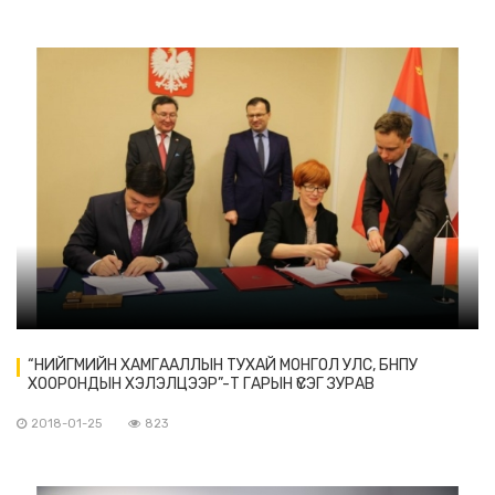
“НИЙГМИЙН ХАМГААЛЛЫН ТУХАЙ МОНГОЛ УЛС, БНПУ
ХООРОНДЫН ХЭЛЭЛЦЭЭР”-Т ГАРЫН ҮСЭГ ЗУРАВ
2018-01-25
823