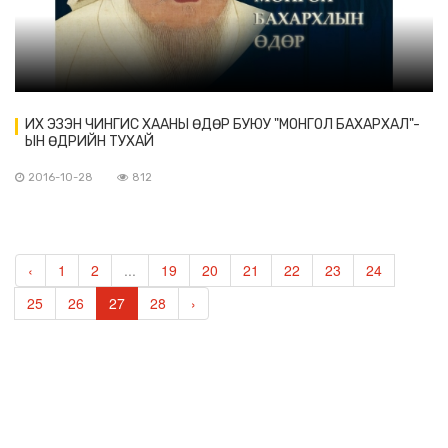
ИХ ЭЗЭН ЧИНГИС ХААНЫ ӨДӨР БУЮУ "МОНГОЛ БАХАРХАЛ"-
ЫН ӨДРИЙН ТУХАЙ
2016-10-28
812
‹
1
2
...
19
20
21
22
23
24
25
26
27
28
›