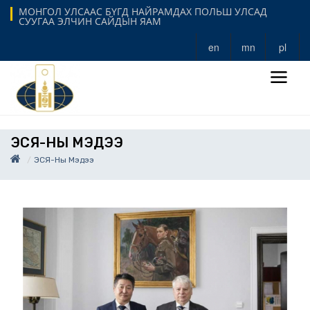
МОНГОЛ УЛСААС БҮГД НАЙРАМДАХ ПОЛЬШ УЛСАД
СУУГАА ЭЛЧИН САЙДЫН ЯАМ
en
mn
pl
ЭСЯ-НЫ МЭДЭЭ
ЭСЯ-Ны Мэдээ