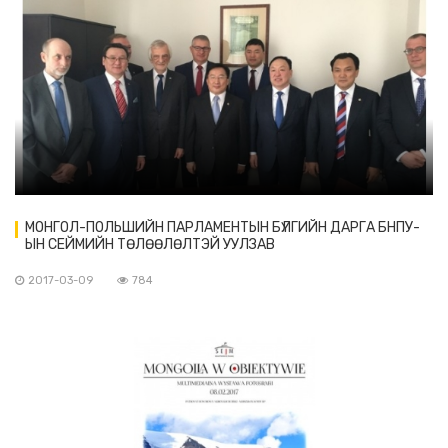
МОНГОЛ-ПОЛЬШИЙН ПАРЛАМЕНТЫН БҮЛГИЙН ДАРГА БНПУ-
ЫН СЕЙМИЙН ТӨЛӨӨЛӨЛТЭЙ УУЛЗАВ
2017-03-09
784