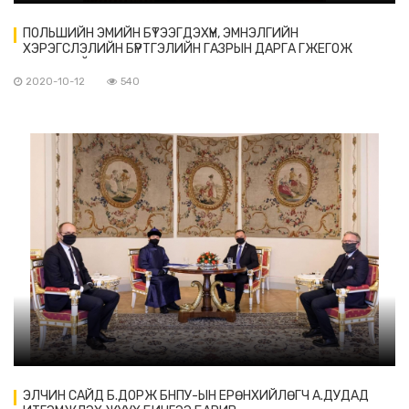
ПОЛЬШИЙН ЭМИЙН БҮТЭЭГДЭХҮҮН, ЭМНЭЛГИЙН
ХЭРЭГСЛЭЛИЙН БҮРТГЭЛИЙН ГАЗРЫН ДАРГА ГЖЕГОЖ
ЦЕССАКИЙГ ХҮЛЭЭН АВЧ УУЛЗАВ
2020-10-12
540
ЭЛЧИН САЙД Б.ДОРЖ БНПУ-ЫН ЕРӨНХИЙЛӨГЧ А.ДУДАД