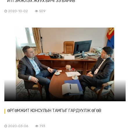
ИТГЭМЖЛЭХ ЖУУХ БИЧГЭЭ БАРИВ
2020-10-02
509
ӨРГӨМЖИТ КОНСУЛЫН ТАМГЫГ ГАРДУУЛЖ ӨГӨВ
2020-03-06
793