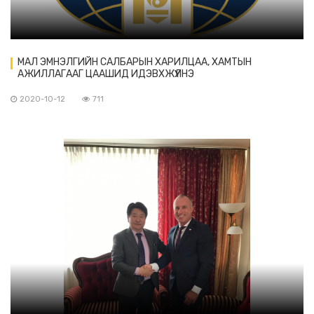
МАЛ ЭМНЭЛГИЙН САЛБАРЫН ХАРИЛЦАА, ХАМТЫН
АЖИЛЛАГААГ ЦААШИД ИДЭВХЖҮҮЛНЭ
2020-10-12
711