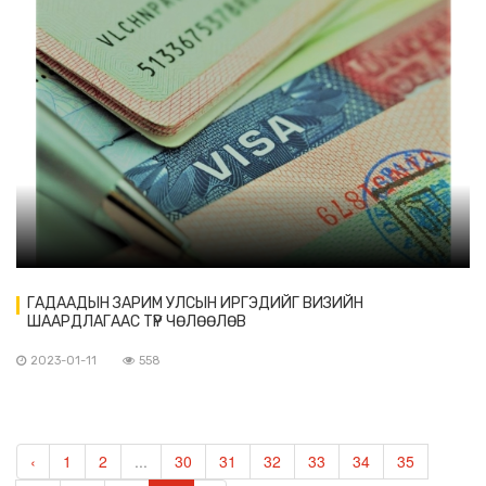
ГАДААДЫН ЗАРИМ УЛСЫН ИРГЭДИЙГ ВИЗИЙН
ШААРДЛАГААС ТҮР ЧӨЛӨӨЛӨВ
2023-01-11
558
‹
1
2
...
30
31
32
33
34
35