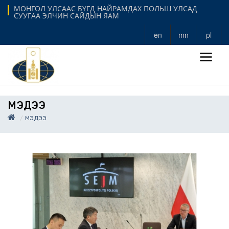
МОНГОЛ УЛСААС БҮГД НАЙРАМДАХ ПОЛЬШ УЛСАД
СУУГАА ЭЛЧИН САЙДЫН ЯАМ
en
mn
pl
МЭДЭЭ
МЭДЭЭ