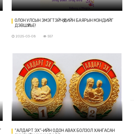
ОЛОН УЛСЫН ЭМЭГТЭЙЧҮҮДИЙН БАЯРЫН МЭНДИЙГ
ДЭВШҮҮЛЬЕ!
2025-03-08
557
”
“АЛДАРТ ЭХ”-ИЙН ОДОН АВАХ БОЛЗОЛ ХАНГАСАН