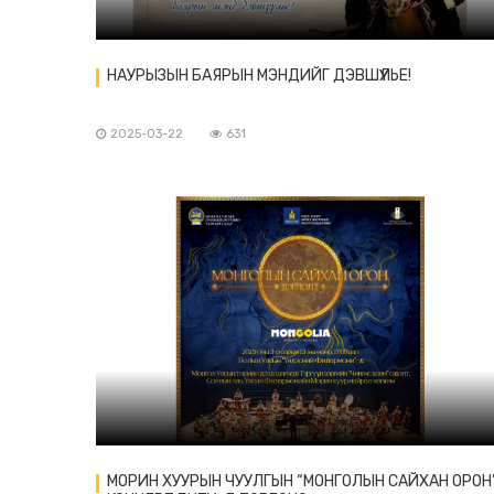
НАУРЫЗЫН БАЯРЫН МЭНДИЙГ ДЭВШҮҮЛЬЕ!
2025-03-22
631
МОРИН ХУУРЫН ЧУУЛГЫН “МОНГОЛЫН САЙХАН ОРОН