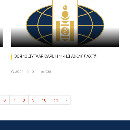
ЭСЯ 10 ДУГААР САРЫН 11-НД АЖИЛЛАХГҮЙ
2024-10-10
938
6
7
8
9
10
11
›