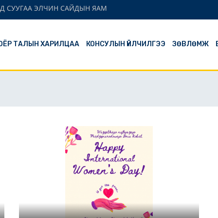
Д СУУГАА ЭЛЧИН САЙДЫН ЯАМ
ОЁР ТАЛЫН ХАРИЛЦАА
КОНСУЛЫН ҮЙЛЧИЛГЭЭ
ЗӨВЛӨМЖ