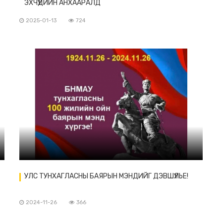
ЭХЧҮҮДИЙН АНХААРАЛД
2025-01-13
724
УЛС ТУНХАГЛАСНЫ БАЯРЫН МЭНДИЙГ ДЭВШҮҮЛЬЕ!
2024-11-26
366