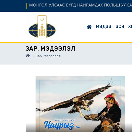
МОНГОЛ УЛСААС БҮГД НАЙРАМДАХ ПОЛЬШ УЛСА
МЭДЭЭ
ЭСЯ
Х
ЗАР, МЭДЭЭЛЭЛ
Зар, Мэдээлэл