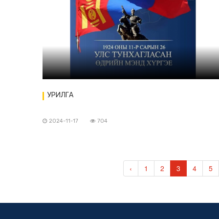
УРИЛГА
2024-11-17
704
‹
1
2
3
4
5