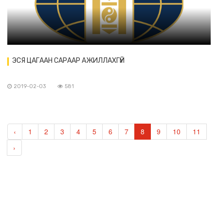
ЭСЯ ЦАГААН САРААР АЖИЛЛАХГҮЙ
2019-02-03
581
‹
1
2
3
4
5
6
7
8
9
10
11
›