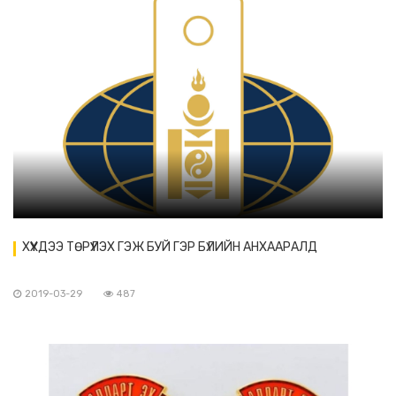
ХҮҮХДЭЭ ТӨРҮҮЛЭХ ГЭЖ БУЙ ГЭР БҮЛИЙН АНХААРАЛД
2019-03-29
487