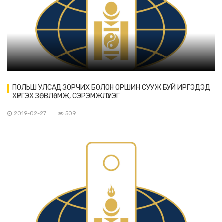
ПОЛЬШ УЛСАД ЗОРЧИХ БОЛОН ОРШИН СУУЖ БУЙ ИРГЭДЭД
ХҮРГЭХ ЗӨВЛӨМЖ, СЭРЭМЖЛҮҮЛЭГ
2019-02-27
509