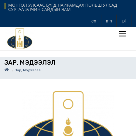
МОНГОЛ УЛСААС БҮГД НАЙРАМДАХ ПОЛЬШ УЛСАД
СУУГАА ЭЛЧИН САЙДЫН ЯАМ
en
mn
pl
ЗАР, МЭДЭЭЛЭЛ
Зар, Мэдээлэл