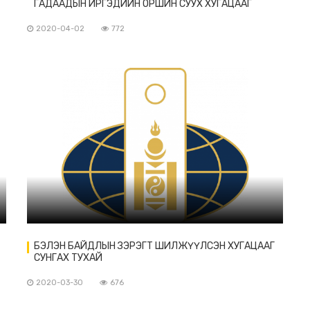
ГАДААДЫН ИРГЭДИЙН ОРШИН СУУХ ХУГАЦААГ
СУНГАВ
2020-04-02
772
БЭЛЭН БАЙДЛЫН ЗЭРЭГТ ШИЛЖҮҮЛСЭН ХУГАЦААГ
СУНГАХ ТУХАЙ
2020-03-30
676