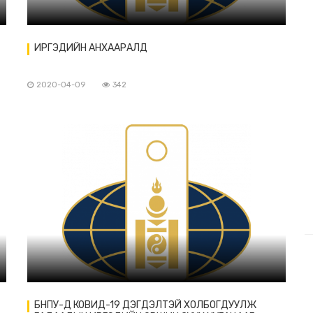
ИРГЭДИЙН АНХААРАЛД
2020-04-09
342
БНПУ-Д КОВИД-19 ДЭГДЭЛТЭЙ ХОЛБОГДУУЛЖ