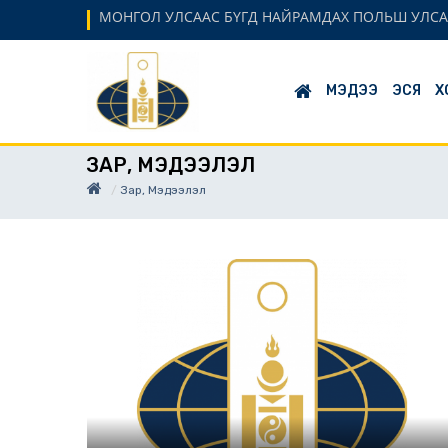
МОНГОЛ УЛСААС БҮГД НАЙРАМДАХ ПОЛЬШ УЛСА
МЭДЭЭ
ЭСЯ
Х
ЗАР, МЭДЭЭЛЭЛ
Зар, Мэдээлэл