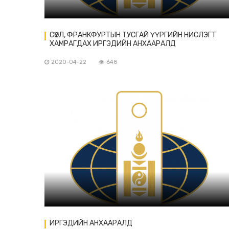
СӨҮЛ, ФРАНКФУРТЫН ТУСГАЙ ҮҮРГИЙН НИСЛЭГТ
ХАМРАГДАХ ИРГЭДИЙН АНХААРАЛД
2020-04-22
648
ИРГЭДИЙН АНХААРАЛД