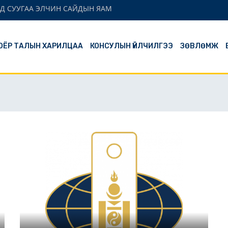
Д СУУГАА ЭЛЧИН САЙДЫН ЯАМ
ОЁР ТАЛЫН ХАРИЛЦАА
КОНСУЛЫН ҮЙЛЧИЛГЭЭ
ЗӨВЛӨМЖ