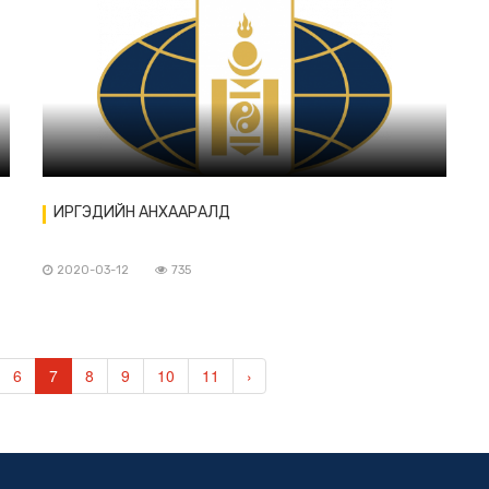
ИРГЭДИЙН АНХААРАЛД
2020-03-12
735
6
7
8
9
10
11
›