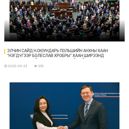
ЭЛЧИН САЙД Н.ОЮУНДАРЬ ПОЛЬШИЙН АНХНЫ ХААН
"НЭГДҮГЭЭР БОЛЕСЛАВ ХРОБРЫ" ХААН ШИРЭЭНД
ӨРГӨМЖЛӨГДСӨНИЙ 1000 ДАХЬ ЖИЛИЙН ОЙД ЗОРИУЛСАН
СЕЙМИЙН ЧУУЛГА УУЛЗАЛТАД ОРОЛЦОВ
2025-04-23
535