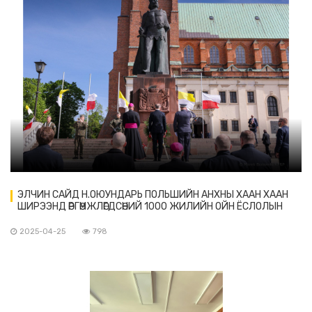
ЭЛЧИН САЙД Н.ОЮУНДАРЬ ПОЛЬШИЙН АНХНЫ ХААН ХААН
ШИРЭЭНД ӨРГӨМЖЛӨГДСӨНИЙ 1000 ЖИЛИЙН ОЙН ЁСЛОЛЫН
АРГА ХЭМЖЭЭНД ОРОЛЦОВ
2025-04-25
798