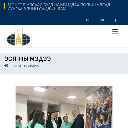
МОНГОЛ УЛСААС БҮГД НАЙРАМДАХ ПОЛЬШ УЛСАД
СУУГАА ЭЛЧИН САЙДЫН ЯАМ
en
mn
pl
ЭСЯ-НЫ МЭДЭЭ
ЭСЯ-Ны Мэдээ