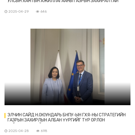
УЛСЫН ХАМТЫН АЖИЛЛАГААНЫ ГАЗРЫН ЗАХИРАЛТАЙ
УУЛЗАВ
2025-04-29
646
ЭЛЧИН САЙД Н.ОЮУНДАРЬ БНПУ-ЫН ГХЯ-НЫ СТРАТЕГИЙН
ГАЗРЫН ЗАХИРЛЫН АЛБАН ҮҮРГИЙГ ТҮР ОРЛОН
ГҮЙЦЭТГЭГЧТЭЙ УУЛЗАВ
2025-04-28
698