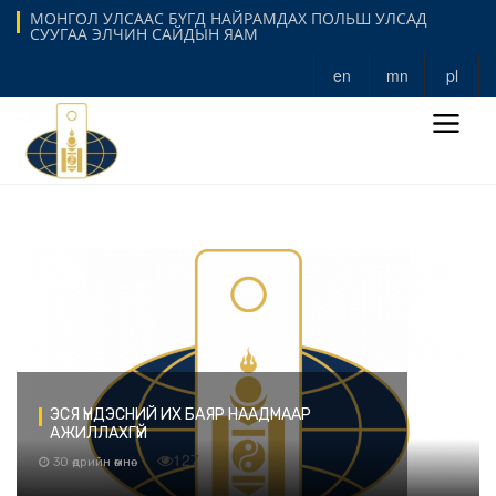
МОНГОЛ УЛСААС БҮГД НАЙРАМДАХ ПОЛЬШ УЛСАД
СУУГАА ЭЛЧИН САЙДЫН ЯАМ
en
mn
pl
ЭСЯ ҮНДЭСНИЙ ИХ БАЯР НААДМААР
АЖИЛЛАХГҮЙ
127
30 өдрийн өмнө