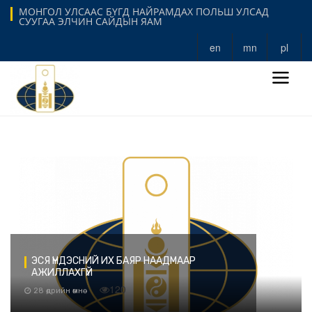
МОНГОЛ УЛСААС БҮГД НАЙРАМДАХ ПОЛЬШ УЛСАД
СУУГАА ЭЛЧИН САЙДЫН ЯАМ
en
mn
pl
ЭСЯ ҮНДЭСНИЙ ИХ БАЯР НААДМААР
АЖИЛЛАХГҮЙ
120
28 өдрийн өмнө